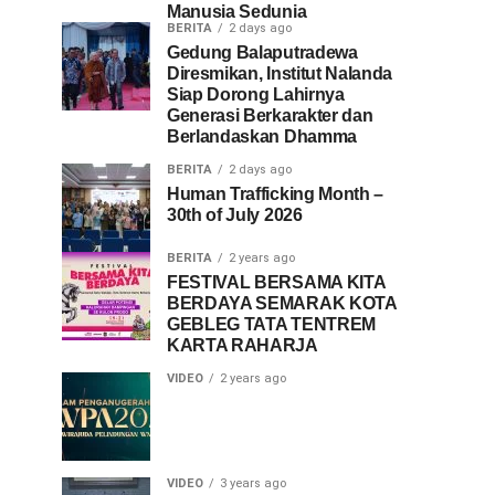
Manusia Sedunia
BERITA
2 days ago
Gedung Balaputradewa
Diresmikan, Institut Nalanda
Siap Dorong Lahirnya
Generasi Berkarakter dan
Berlandaskan Dhamma
BERITA
2 days ago
Human Trafficking Month –
30th of July 2026
BERITA
2 years ago
FESTIVAL BERSAMA KITA
BERDAYA SEMARAK KOTA
GEBLEG TATA TENTREM
KARTA RAHARJA
VIDEO
2 years ago
VIDEO
3 years ago