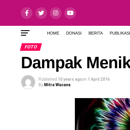
HOME
DONASI
BERITA
PUBLIKAS
FOTO
Dampak Menik
Published
10 years ago
on
1 April 2016
By
Mitra Wacana