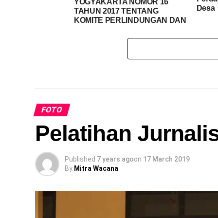
YOGYAKARTA NOMOR 16
Desa
TAHUN 2017 TENTANG
KOMITE PERLINDUNGAN DAN
PEMENUHAN HAK-HAK
PENYANDANG DISABILITAS
FOTO
Pelatihan Jurnali
Published
7 years ago
on
17 March 2019
By
Mitra Wacana