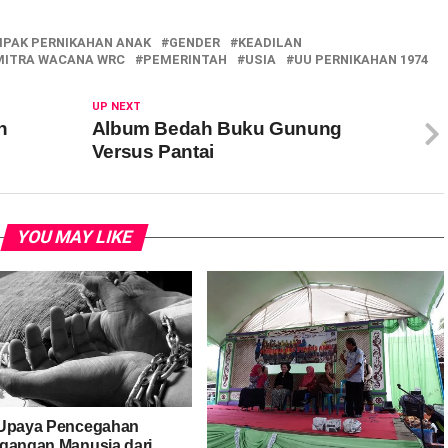
PAK PERNIKAHAN ANAK
GENDER
KEADILAN
MITRA WACANA WRC
PEMERINTAH
USIA
UU PERNIKAHAN 1974
UP NEXT
n
Album Bedah Buku Gunung
Versus Pantai
YOU MAY LIKE
Upaya Pencegahan
gangan Manusia dari