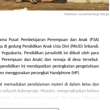
Pelatihan Jurnalistik Bagi Warga
ama Pusat Pembelajaran Perempuan dan Anak (P3A)
a di gedung Pendidikan Anak Usia Dini (PAUD) Srikandi,
gyakarta. Pendidikan jurnalistik ini diikuti oleh para
 Perempuan dan Anak) dan remaja di desa tersebut.
i pendidikan ini mendapatkan peningkatan pengetahuan
ideo menggunakan perangkat Handphone (HP).
but memadukan pendalaman materi di dalam kelas dan
ram wilayah Kulonprogo; Muazim, mengungkapkan bahwa
mampu menyaring konten negatif dari media informasi
subjek pemberitaan. (mansur)