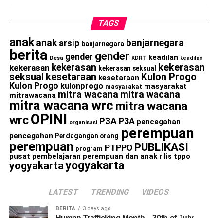
TAGS
anak
anak
banjarnegara
arsip
banjarnegara
berita
gender
gender
keadilan
Desa
KDRT
keadilan
kekerasan
kekerasan
kekerasan
kekerasan seksual
seksual
kesetaraan
Kulon Progo
kesetaraan
Kulon Progo
kulonprogo
masyarakat
masyarakat
mitra wacana
mitra wacana
mitrawacana
mitra wacana wrc
mitra wacana
OPINI
wrc
P3A
P3A
pencegahan
organisasi
perempuan
pencegahan
Perdagangan orang
perempuan
PUBLIKASI
PTPPO
program
pusat pembelajaran perempuan dan anak
rilis
tppo
yogyakarta
yogyakarta
LATEST
TRENDING
VIDEOS
BERITA
3 days ago
Human Trafficking Month – 30th of July