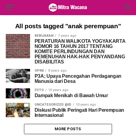
Search Button
Search
for:
All posts tagged "anak perempuan"
KEBIJAKAN
7 years ago
PERATURAN WALIKOTA YOGYAKARTA
NOMOR 16 TAHUN 2017 TENTANG
KOMITE PERLINDUNGAN DAN
PEMENUHAN HAK-HAK PENYANDANG
DISABILITAS
OPINI
8 years ago
P3A; Upaya Pencegahan Perdagangan
Manusia dari Desa
FOTO
10 years ago
Dampak Menikah di Bawah Umur
UNCATEGORIZED @ID
10 years ago
Diskusi Publik Peringati Hari Perempuan
Internasional
MORE POSTS