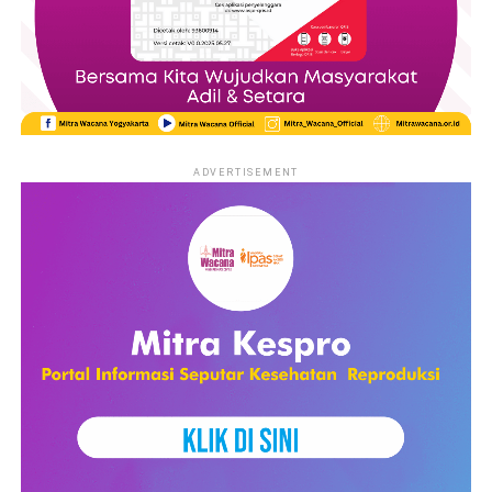
alongside the educational program.
The day consisted of several panel discussions featuring
experts from universities, migrant worker organizations,
government members, and legal institutions. The event started
with a panel discussion that discussed the theme ‘Facing the
New Face of Human Traffiking: Collaboration for Protection
ADVERTISEMENT
and Law Enforcement’. The speakers discussed the increasing
vulnerability of migrant workers, online recruitment methods,
and the need for stronger legal protection and law
enforcement.
The second panel discussion talked about the ‘Collaboration on
Prevention and Handling of Human Trafficking: Organizing,
Advocacy, Campaigns, Legal and Psychological Assistance’. The
presentations from the different organizations emphasized the
importance of collaboration between professionals from
different sectors, including lawyers, psychologist, educators
and local communities.