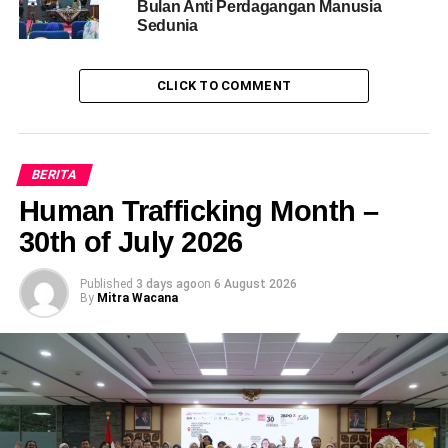
Bulan Anti Perdagangan Manusia
Sedunia
CLICK TO COMMENT
BERITA
Human Trafficking Month –
30th of July 2026
Diskusi ini juga menyoroti keterkaitan TPPO dengan maraknya
Published
3 days ago
on
6 August 2026
By
Mitra Wacana
industri scam online. Para pelaku membangun sistem yang
rapi dan terorganisir, menjebak korban melalui metode
penipuan yang memanfaatkan sisi psikologis manusia, seperti
keserakahan dan keinginan instan untuk meraih keuntungan.
Bentuk-bentuk penipuan yang dibahas antara lain pinjaman
online (pinjol), investasi kripto fiktif, hingga penipuan berkedok
platform e-commerce palsu seperti “Tiktok Mall” dan “Shopee