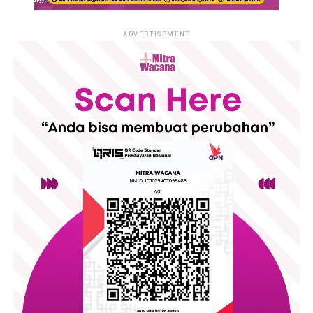
Like this:
promoting collaboration in prevention, protection and victim
support.
ADVERTISEMENT
Loading...
RELATED TOPICS:
BERITA
PERDAGANGAN ORANG
SCAM
TPPO
UP NEXT
Bakesbangpol Bantul Serahkan SKTO kepada
Mitra Wacana, Perkuat Legalitas Organisasi
DON'T MISS
Ketergantungan Smartphone dan Produktifitas
Belajar Mahasiswa
The event opened with participant registration, followed by an
opening ceremony featuring welcoming remarkss and a
cultural performance. Throughout the day, visitors could also
explore a small Bazar, filled with products from local
entrepreneurs and creating space for community engagement