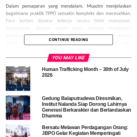
Dalam pemaparan yang mendalam, Muazim menjelaskan
bagaimana praktik TPPO semakin kompleks dan meresahkan.
Para korban dipaksa bekerja secara tidak manusiawi,
dieksploitasi, bahkan dalam kasus ekstrem mengalami
penyiksaan fisik hingga pengambilan organ tubuh secara
CONTINUE READING
ilegal. Modus-modus kejahatan ini kerap dimulai dari
rekrutmen kerja palsu dan penyelundupan migran ilegal yang
YOU MAY LIKE
tergiur janji penghasilan besar.
Human Trafficking Month – 30th of July
Data dari Kabareskrim Mabes Polri, Komjen Pol. Wahyu
2026
Widada, mengungkapkan bahwa sejak awal tahun 2025 telah
ditangani sebanyak 609 kasus TPPO, dengan 1.503 korban dan
754 tersangka. Angka ini menunjukkan eskalasi yang signifikan
Gedung Balaputradewa Diresmikan,
serta mendesak untuk segera ditangani secara serius dan
Institut Nalanda Siap Dorong Lahirnya
sistematis.
Generasi Berkarakter dan Berlandaskan
Dhamma
Bersatu Melawan Perdagangan Orang:
JBPO Gelar Kegiatan Memperingati