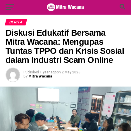
Search Button
Search
for:
BERITA
Diskusi Edukatif Bersama
Mitra Wacana: Mengupas
Tuntas TPPO dan Krisis Sosial
dalam Industri Scam Online
Published
1 year ago
on
2 May 2025
By
Mitra Wacana