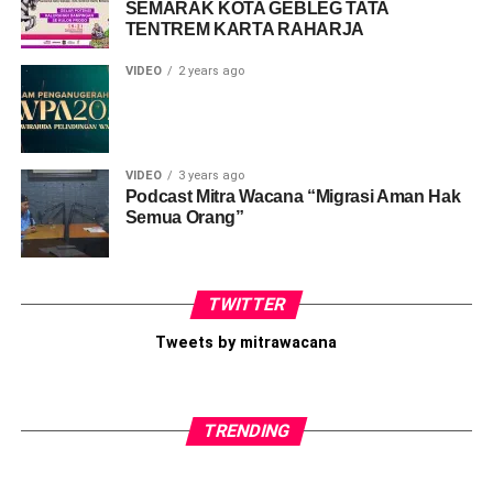
SEMARAK KOTA GEBLEG TATA
Share this:
TENTREM KARTA RAHARJA
Facebook
X
VIDEO
2 years ago
Like this:
Loading...
VIDEO
3 years ago
Podcast Mitra Wacana “Migrasi Aman Hak
Semua Orang”
TWITTER
Tweets by mitrawacana
TRENDING