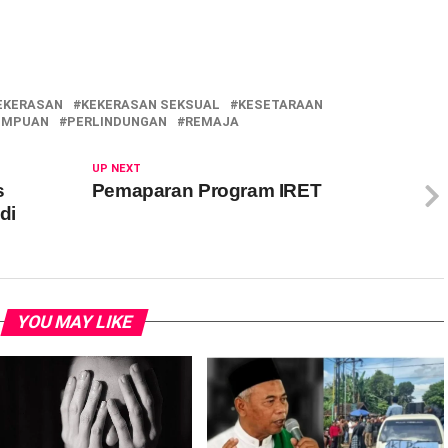
EKERASAN
KEKERASAN SEKSUAL
KESETARAAN
EMPUAN
PERLINDUNGAN
REMAJA
UP NEXT
s
Pemaparan Program IRET
di
YOU MAY LIKE