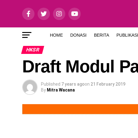
HOME
DONASI
BERITA
PUBLIKAS
HKSR
Draft Modul 
Published
7 years ago
on
21 February 2019
By
Mitra Wacana