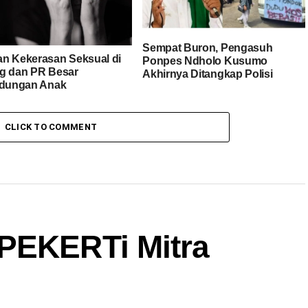
Sempat Buron, Pengasuh
n Kekerasan Seksual di
Ponpes Ndholo Kusumo
g dan PR Besar
Akhirnya Ditangkap Polisi
ndungan Anak
CLICK TO COMMENT
PEKERTi Mitra