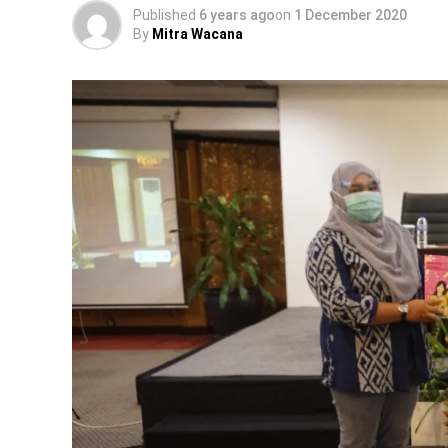
Published
6 years ago
on
1 December 2020
By
Mitra Wacana