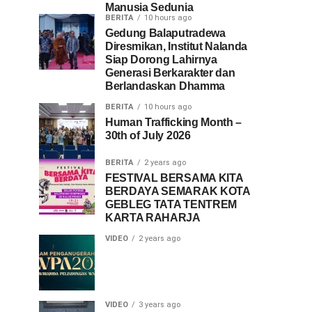
Manusia Sedunia
BERITA
10 hours ago
Gedung Balaputradewa
Diresmikan, Institut Nalanda
Siap Dorong Lahirnya
Generasi Berkarakter dan
Berlandaskan Dhamma
BERITA
10 hours ago
Human Trafficking Month –
30th of July 2026
BERITA
2 years ago
FESTIVAL BERSAMA KITA
BERDAYA SEMARAK KOTA
GEBLEG TATA TENTREM
KARTA RAHARJA
VIDEO
2 years ago
VIDEO
3 years ago