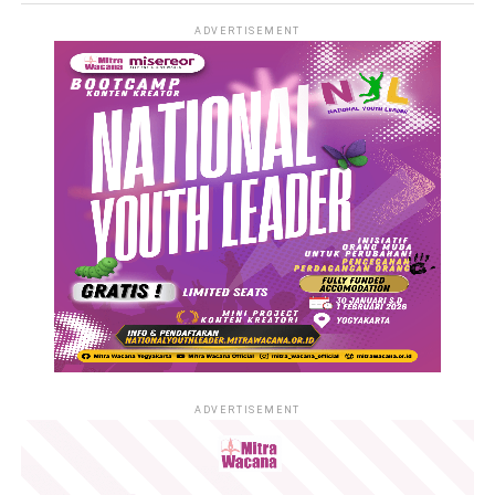
Menteri Ketenagakerjaan Republik Indonesia Nomor
ADVERTISEMENT
1/3/HM.01/III/2020 dan Surat Edaran Gubernur D.I.Yogyakarta
Nomor : IISE III/2020 Tentang Pelaksanaan Status Tanggap
Darurat Bencana, demi keamanan dan kesehatan serta
keselamatan kita semua maka Mitra Wacana
mengembangkan protokol keselamatan yaitu :
1. Kegiatan staff kantor yang awalanya Work Form Home
(WFH) pada 18 Maret sampai 30 Maret 2020 diperpanjang
dengan kerja shifting mulai 2 April 2020 sampai 16 April 2020,
dan akan dievaluasi lebih lanjut sesuai dengan kebutuhan.
2. Seluruh kegiatan lapangan baik program PTPPO di
Kulonprogo dan PEKERTi di Kota Yogyakarta ditunda atau
diganti dengan kegiatan menggunakan media onlie sampai 29
Mei 2020.
ADVERTISEMENT
Demikian pemberitahuan ini kami sampaikan agar menjadi
perhatian kita semua, tetap sehat dan semangat untuk kita