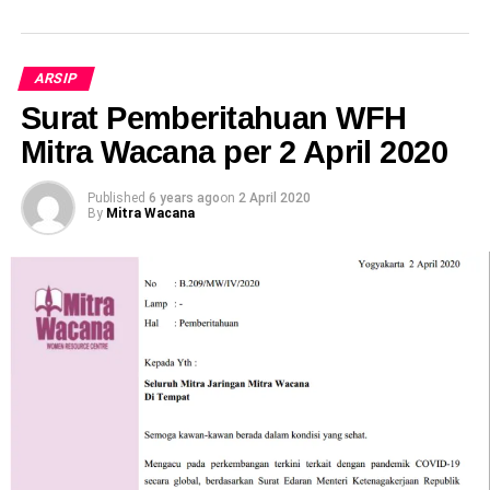
ARSIP
Surat Pemberitahuan WFH
Mitra Wacana per 2 April 2020
Published
6 years ago
on
2 April 2020
By
Mitra Wacana
Share this:
Facebook
X
Like this:
Loading...
RELATED TOPICS:
APBD
ASET DESA
BANJARNEGARA
EKONOMI
KEBIJAKAN
KEKAYAAN
MITRA WACANA
PERATURAN DAERAH
PUNGUTAN
SOSIAL