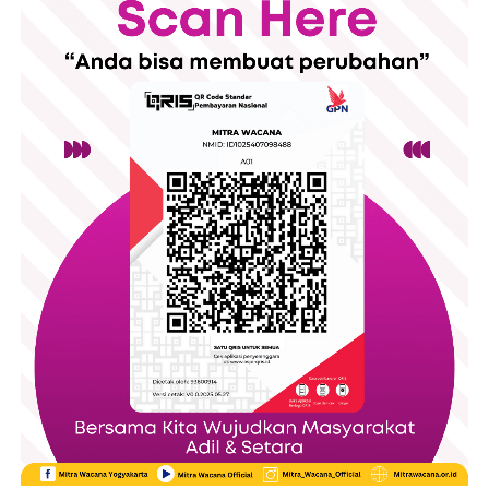
semua.
Hormat kami,
Direktur Mitra Wacana
Ir. Imelda Zuhaida, MP