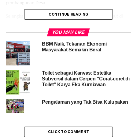
pembangunan Desa.
CONTINUE READING
Selengkapnya silahkan unduh peraturan daerah tersebut di
bawah ini:
YOU MAY LIKE
BBM Naik, Tekanan Ekonomi
Masyarakat Semakin Berat
Toilet sebagai Kanvas: Estetika
Subversif dalam Cerpen “Corat-coret di
Toilet” Karya Eka Kurniawan
Pengalaman yang Tak Bisa Kulupakan
CLICK TO COMMENT