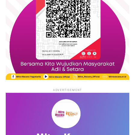
objek utama untuk memikat para konsumen. Memanfaatkan
wajah dan bentuk tubuh sebagai cara untuk menarik perhatian
masyarakat membuat citra perempuan yang dimuat pada
iklan terus menjadi sumber perdebatan karena dinilai
menjadikan tubuh perempuan sebagai nilai jual atas produk
yang ditawarkan . Ironisnya hal ini terus menerus dilakukan.
Memanfaatkan fisik sebagai objek untuk diekploitasi
sudah bukan menjadi rahasia umum lagi. Terlihat dari citra
perempuan yang digambarkan oleh tayangan iklan ataupun
acara program televisi. Kecantikan perempuan dijadikan
sebagai penghias tampilan dari suatu program acara. Dipoles
sedemikian rupa untuk mendapatkan tampilan yang cantik
ADVERTISEMENT
kemudian dikonsumsi oleh publik. Demi untuk mengedepankan
kepentingan media bahkan hak hak perempuan yang
seharusnya dimiliki mereka dikesampingkan oleh media .
Selain sebagai wadah informasi untuk masyarakat media
massa juga berfungsi sebagai hiburan.. Tayangan televisi yang