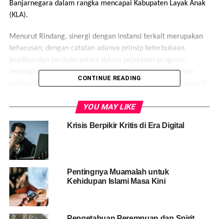
Banjarnegara dalam rangka mencapai Kabupaten Layak Anak
(KLA).
Menurut Rindang, sinergi dengan instansi terkait merupakan
keharusan, dengan catatan adanya prinsip keterbukaan,
keadilan dan perilaku setara dalam pelaksaan program.
Sedangkan manager program Enik Maslahah menyatakan
CONTINUE READING
bahwa keberadaan lembaga-lembaga non pemerintah seperti
Mitra Wacana WRC tidak mungkin meninggalkan pemerintah
YOU MAY LIKE
dalam pelaksaan program dilapangan. Ia menambahkan
bahwa Mitra Wacana WRC memposisikan diri sebagai bagian
Krisis Berpikir Kritis di Era Digital
dari pembangunan di masyarakat tanpa meninggalkan
identitas yang kritis, empati dan berperspektif.
Pentingnya Muamalah untuk
Share this:
Kehidupan Islami Masa Kini
Facebook
X
Pengetahuan Perempuan dan Spirit