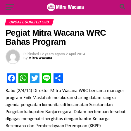
Search Button
Search
for:
UNCATEGORIZED @ID
Pegiat Mitra Wacana WRC
Bahas Program
Published
12 years ago
on
2 April 2014
By
Mitra Wacana
Facebook
WhatsApp
Twitter
Line
Share
Rabu (2/4/14) Direktur Mitra Wacana WRC bersama manager
program Enik Maslahah melakukan sharing dalam rangka
agenda penguatan komunitas di kecamatan Susukan dan
Pungelan kabupaten Banjarnegara. Dalam pertemuan tersebut
digagas mengenai sinergisitas dengan kantor Keluarga
Berencana dan Pemberdayaan Perempuan (KBPP)