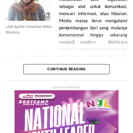
sebagai alat untuk komunikasi,
mencari informasi, atau hiburan.
Media massa terus mengalami
Lilyk Aprilia Volunteer Mitra
perkembangan dari yang mulanya
Wacana
konvensional hingga sekarang
menjadi modern . Berbicara
mengenai media massa tentu ada
hal yang menjadikan media massa memiliki nilai tarik
tersendiri terlebih jika dihubungkan dengan keberadaan
CONTINUE READING
perempuan.
(Suharko, 1998) bahwa tubuh perempuan digunakan
ADVERTISEMENT
sebagai simbol untuk menciptakan citra produk tertentu atau
paling tidak berfungsi sebagai latar dekoratif suatu produk.
Media massa dan perempuan merupakan dua hal yang sulit
dipisahkan. Terutama dalam bisnis media televisi. Banyaknya
stasiun televisi yang berlomba-lomba dalam menyajikan
sebuah program agar diminati oleh masyarakat membuat