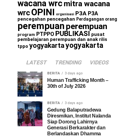
wacana wrc
mitra wacana
OPINI
wrc
P3A
P3A
organisasi
pencegahan
pencegahan
Perdagangan orang
perempuan
perempuan
PUBLIKASI
PTPPO
pusat
program
pembelajaran perempuan dan anak
rilis
yogyakarta
yogyakarta
tppo
LATEST
TRENDING
VIDEOS
BERITA
3 days ago
Human Trafficking Month –
30th of July 2026
BERITA
3 days ago
Gedung Balaputradewa
Diresmikan, Institut Nalanda
Siap Dorong Lahirnya
Generasi Berkarakter dan
Berlandaskan Dhamma