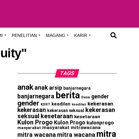
MI
PENELITIAN
MAGANG
KARIR
uity"
TAGS
anak
anak
arsip
banjarnegara
berita
banjarnegara
gender
Desa
gender
kekerasan
keadilan
KDRT
keadilan
kekerasan
kekerasan
kekerasan seksual
seksual
kesetaraan
kesetaraan
Kulon Progo
Kulon Progo
kulonprogo
masyarakat
mitrawacana
masyarakat
mitra
mitra wacana
mitra wacana