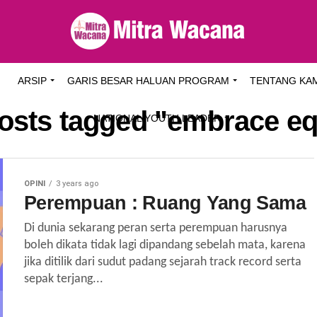
I
ARSIP
GARIS BESAR HALUAN PROGRAM
TENTANG KA
posts tagged "embrace eq
NATIONAL YOUTH LEADER
OPINI
3 years ago
Perempuan : Ruang Yang Sama
Di dunia sekarang peran serta perempuan harusnya
boleh dikata tidak lagi dipandang sebelah mata, karena
jika ditilik dari sudut padang sejarah track record serta
sepak terjang...