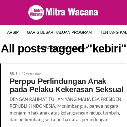
I
ARSIP
GARIS BESAR HALUAN PROGRAM
TENTANG KA
All posts tagged "kebiri"
NATIONAL YOUTH LEADER
RILIS
10 years ago
Perppu Perlindungan Anak
pada Pelaku Kekerasan Seksual
DENGAN RAHMAT TUHAN YANG MAHA ESA PRESIDEN
REPUBLIK INDONESIA, Menimbang: a. bahwa negara
menjamin hak anak atas kelangsungan hidup, tumbuh,
dan berkembang serta berhak atas perlindungan...