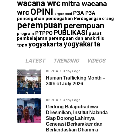
wacana wrc
mitra wacana
OPINI
wrc
P3A
P3A
organisasi
pencegahan
pencegahan
Perdagangan orang
perempuan
perempuan
PUBLIKASI
PTPPO
pusat
program
pembelajaran perempuan dan anak
rilis
yogyakarta
yogyakarta
tppo
LATEST
TRENDING
VIDEOS
BERITA
3 days ago
Human Trafficking Month –
30th of July 2026
BERITA
3 days ago
Gedung Balaputradewa
Diresmikan, Institut Nalanda
Siap Dorong Lahirnya
Generasi Berkarakter dan
Berlandaskan Dhamma