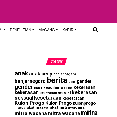
MI
PENELITIAN
MAGANG
KARIR
TAGS
anak
anak
arsip
banjarnegara
berita
banjarnegara
gender
Desa
gender
kekerasan
keadilan
KDRT
keadilan
kekerasan
kekerasan
kekerasan seksual
seksual
kesetaraan
kesetaraan
Kulon Progo
Kulon Progo
kulonprogo
masyarakat
mitrawacana
masyarakat
mitra
mitra wacana
mitra wacana