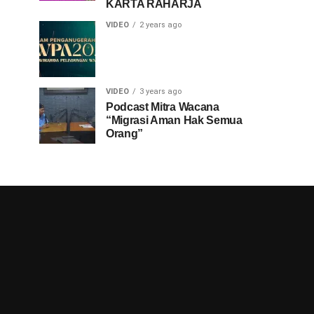
KARTA RAHARJA
VIDEO
2 years ago
VIDEO
3 years ago
Podcast Mitra Wacana
“Migrasi Aman Hak Semua
Orang”