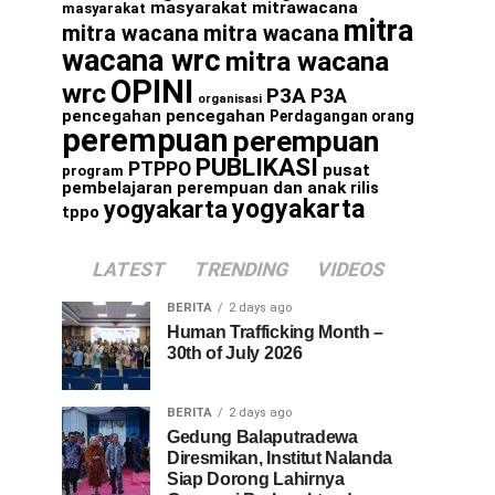
masyarakat
mitrawacana
masyarakat
mitra
mitra wacana
mitra wacana
wacana wrc
mitra wacana
OPINI
wrc
P3A
P3A
organisasi
pencegahan
pencegahan
Perdagangan orang
perempuan
perempuan
PUBLIKASI
PTPPO
pusat
program
pembelajaran perempuan dan anak
rilis
yogyakarta
yogyakarta
tppo
LATEST
TRENDING
VIDEOS
BERITA
2 days ago
Human Trafficking Month –
30th of July 2026
BERITA
2 days ago
Gedung Balaputradewa
Diresmikan, Institut Nalanda
Siap Dorong Lahirnya