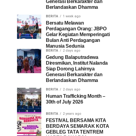
Generasi Berkarakter dan
Berlandaskan Dhamma
BERITA
1 week ago
Bersatu Melawan
Perdagangan Orang: JBPO
Gelar Kegiatan Memperingati
Bulan Anti Perdagangan
Manusia Sedunia
BERITA
2 days ago
Gedung Balaputradewa
Diresmikan, Institut Nalanda
Siap Dorong Lahirnya
Generasi Berkarakter dan
Berlandaskan Dhamma
BERITA
2 days ago
Human Trafficking Month –
30th of July 2026
BERITA
2 years ago
FESTIVAL BERSAMA KITA
BERDAYA SEMARAK KOTA
GEBLEG TATA TENTREM