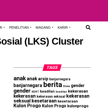
MI
PENELITIAN
MAGANG
KARIR
osial (LKS) Cluster
TAGS
anak
anak
arsip
banjarnegara
berita
banjarnegara
gender
Desa
gender
kekerasan
keadilan
KDRT
keadilan
kekerasan
kekerasan
kekerasan seksual
seksual
kesetaraan
kesetaraan
Kulon Progo
Kulon Progo
kulonprogo