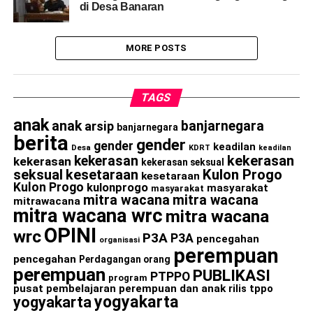
di Desa Banaran
MORE POSTS
TAGS
anak
anak
banjarnegara
arsip
banjarnegara
berita
gender
gender
keadilan
Desa
KDRT
keadilan
kekerasan
kekerasan
kekerasan
kekerasan seksual
seksual
kesetaraan
Kulon Progo
kesetaraan
Kulon Progo
kulonprogo
masyarakat
masyarakat
mitra wacana
mitra wacana
mitrawacana
mitra wacana wrc
mitra wacana
OPINI
wrc
P3A
P3A
pencegahan
organisasi
perempuan
pencegahan
Perdagangan orang
perempuan
PUBLIKASI
PTPPO
program
pusat pembelajaran perempuan dan anak
rilis
tppo
yogyakarta
yogyakarta