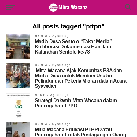
Search Button
Search
for:
All posts tagged "pttpo"
BERITA
2 years ago
Media Desa Sentolo “Takar Media”
Kolaborasi Dokumentasi Hari Jadi
Kalurahan Sentolo ke-78
BERITA
2 years ago
Mitra Wacana Ajak Komunitas P3A dan
Media Desa untuk Memberi Usulan
Pelindungan Pekerja Migran dalam Acara
Syawalan
ARSIP
3 years ago
Strategi Dakwah Mitra Wacana dalam
Pencegahan TPPO
BERITA
6 years ago
Mitra Wacana Edukasi PTPPO atau
Pencegahan Tindak Perdagangan Orang