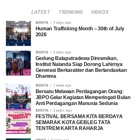
LATEST
TRENDING
VIDEOS
BERITA
3 days ago
Human Trafficking Month – 30th of July
2026
BERITA
3 days ago
Gedung Balaputradewa Diresmikan,
Institut Nalanda Siap Dorong Lahirnya
Generasi Berkarakter dan Berlandaskan
Dhamma
BERITA
1 week ago
Bersatu Melawan Perdagangan Orang:
JBPO Gelar Kegiatan Memperingati Bulan
Anti Perdagangan Manusia Sedunia
BERITA
2 years ago
FESTIVAL BERSAMA KITA BERDAYA
SEMARAK KOTA GEBLEG TATA
TENTREM KARTA RAHARJA