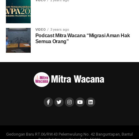
VIDEO
2 years ago
VIDEO
3 years ago
Podcast Mitra Wacana “Migrasi Aman Hak
Semua Orang”
Gedongan Baru RT.06/RW.43 Pelemwulung No. 42 Banguntapan, Bantul