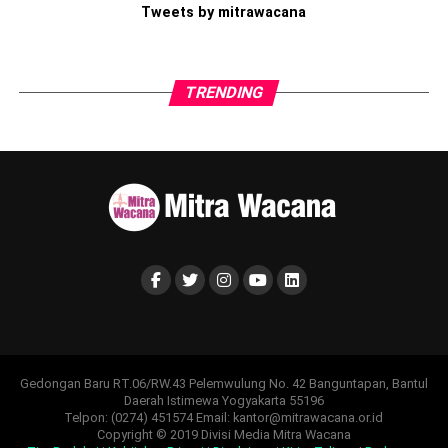
Tweets by mitrawacana
TRENDING
Gedongan Baru RT.06/RW.43 Pelemwulung No. 42 Banguntapan, Bantul
Daerah Istimewa Yogyakarta 55196
Telpon: (0274) 451574 Email: kantor@mitrawacana.or.id
Copyright © 2019 Divisi Media Mitra Wacana