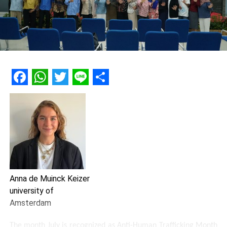
Facebook
WhatsApp
Twitter
Line
Share
Anna de Muinck Keizer
university of
Amsterdam
The month July is recognized as Anti-Human Trafficking Month