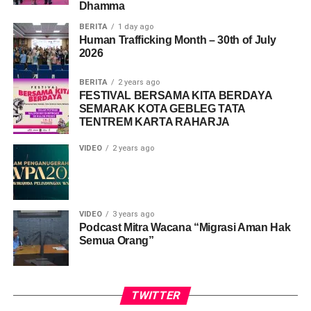
Dhamma
Facebook
X
BERITA
1 day ago
Human Trafficking Month – 30th of July
2026
Like this:
BERITA
2 years ago
FESTIVAL BERSAMA KITA BERDAYA
Loading...
SEMARAK KOTA GEBLEG TATA
TENTREM KARTA RAHARJA
VIDEO
2 years ago
VIDEO
3 years ago
Podcast Mitra Wacana “Migrasi Aman Hak
Semua Orang”
TWITTER