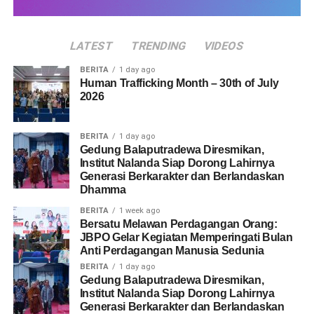
Human Trafficking: from student trafficking, arranged
marriages and the role of interfaith networks in preventing
and handling human trafficking’. The panel explored the
LATEST
TRENDING
VIDEOS
diverse and evolving forms of human trafficking, emphasizing
BERITA
1 day ago
that exploitation can occur in a variety of social and cultural
Human Trafficking Month – 30th of July
contexts.
2026
Overall, the event provided an opportunity to increase
BERITA
1 day ago
awareness and to strengthen the collaboration between
Gedung Balaputradewa Diresmikan,
organizations committed to addressing and preventing the
Institut Nalanda Siap Dorong Lahirnya
Generasi Berkarakter dan Berlandaskan
human trafficking issue in Indonesia. Through knowledge
Dhamma
sharing, practical discussions and community engagement the
event reinforced the message that preventing exploitation
BERITA
1 week ago
Bersatu Melawan Perdagangan Orang:
requires collective responsibility. This message is reflected in
JBPO Gelar Kegiatan Memperingati Bulan
the slogan ‘Humans are not for sale, united against
Anti Perdagangan Manusia Sedunia
exploitation’.
BERITA
1 day ago
Gedung Balaputradewa Diresmikan,
Institut Nalanda Siap Dorong Lahirnya
Generasi Berkarakter dan Berlandaskan
Share this: