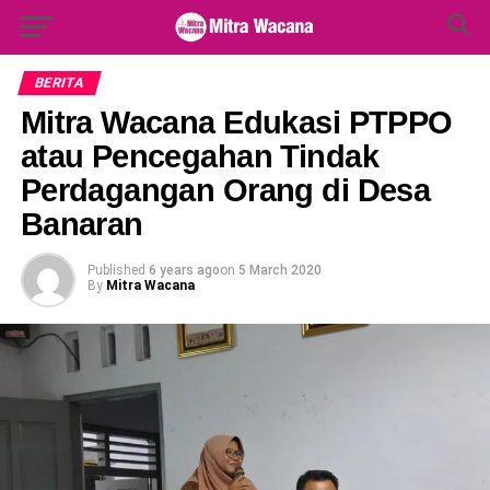
Search Button
Search
for:
BERITA
Mitra Wacana Edukasi PTPPO
atau Pencegahan Tindak
Perdagangan Orang di Desa
Banaran
Published
6 years ago
on
5 March 2020
By
Mitra Wacana