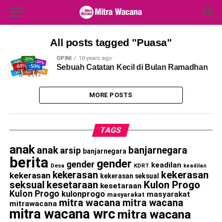
Search Button
Search
for:
All posts tagged "Puasa"
OPINI
10 years ago
Sebuah Catatan Kecil di Bulan Ramadhan
MORE POSTS
TAGS
anak
anak
banjarnegara
arsip
banjarnegara
berita
gender
gender
keadilan
Desa
KDRT
keadilan
kekerasan
kekerasan
kekerasan
kekerasan seksual
seksual
kesetaraan
Kulon Progo
kesetaraan
Kulon Progo
kulonprogo
masyarakat
masyarakat
mitra wacana
mitra wacana
mitrawacana
mitra wacana wrc
mitra wacana