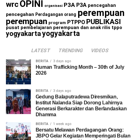
OPINI
wrc
P3A
P3A
pencegahan
organisasi
perempuan
pencegahan
Perdagangan orang
perempuan
PUBLIKASI
PTPPO
program
pusat pembelajaran perempuan dan anak
rilis
tppo
yogyakarta
yogyakarta
LATEST
TRENDING
VIDEOS
BERITA
3 days ago
Human Trafficking Month – 30th of July
2026
BERITA
3 days ago
Gedung Balaputradewa Diresmikan,
Institut Nalanda Siap Dorong Lahirnya
Generasi Berkarakter dan Berlandaskan
Dhamma
BERITA
1 week ago
Bersatu Melawan Perdagangan Orang:
JBPO Gelar Kegiatan Memperingati Bulan