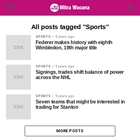
Search Button
Search
for:
All posts tagged "Sports"
SPORTS
9 years ago
Federer makes history with eighth
Wimbledon, 19th major title
SPORTS
9 years ago
Signings, trades shift balance of power
across the NHL
SPORTS
9 years ago
Seven teams that might be interested in
trading for Stanton
MORE POSTS