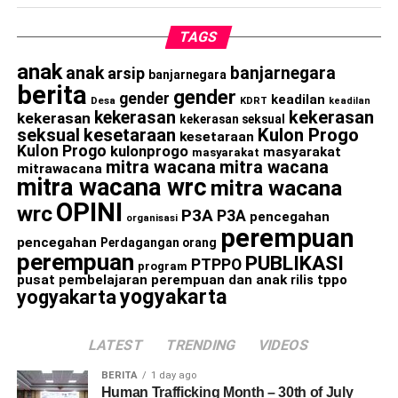
TAGS
anak
anak
banjarnegara
arsip
banjarnegara
berita
gender
gender
keadilan
Desa
KDRT
keadilan
kekerasan
kekerasan
kekerasan
kekerasan seksual
seksual
kesetaraan
Kulon Progo
kesetaraan
Kulon Progo
kulonprogo
masyarakat
masyarakat
mitra wacana
mitra wacana
mitrawacana
mitra wacana wrc
mitra wacana
OPINI
wrc
P3A
P3A
pencegahan
organisasi
perempuan
pencegahan
Perdagangan orang
perempuan
PUBLIKASI
PTPPO
program
pusat pembelajaran perempuan dan anak
rilis
tppo
yogyakarta
yogyakarta
LATEST
TRENDING
VIDEOS
BERITA
1 day ago
Human Trafficking Month – 30th of July