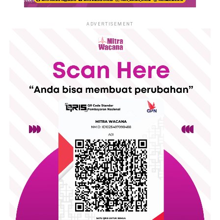
promoting collaboration in prevention, protection and victim
support.
ADVERTISEMENT
Strategi Kolaborasi dan Inovasi Lokal
Pak Dani, Lurah Salamrejo, menekankan pentingnya
memberdayakan perempuan sebagai kunci pembangunan.
“65% penduduk kami adalah perempuan. Mereka adalah
garda terdepan dalam pendidikan anak dan penguatan
ekonomi keluarga. Kami fokus pada program non-fisik seperti
pelatihan dan pendampingan,” tegasnya.
The event opened with participant registration, followed by an
Sementara itu, Alfi dari Mitra Wacana mengapresiasi upaya
opening ceremony featuring welcoming remarkss and a
desa melibatkan perempuan dalam forum diskusi. “Budaya
cultural performance. Throughout the day, visitors could also
‘bisu’ pada perempuan masih jadi tantangan. Kehadiran
explore a small Bazar, filled with products from local
perempuan sebagai pembicara hari ini adalah langkah
entrepreneurs and creating space for community engagement
progresif untuk membuka ruang partisipasi,” ujarnya.