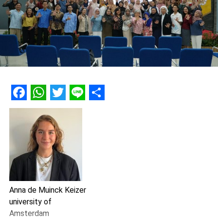
tertunda, sehingga kami harus berkolaborasi dengan mitra
seperti Mitra Wacana untuk menjaga keberlanjutan program,”
paparnya.
Suara dari Kelompok Perempuan: Tantangan Nyata di
Lapangan
Ibu Sri Hari Murtiati dari Tim Penggerak PKK Salamrejo
menyoroti dampak langsung pemangkasan anggaran pada
program pemberdayaan perempuan. “Terus terang,
Facebook
WhatsApp
Twitter
Line
Share
dampaknya terasa hingga ke tingkat bawah. Misalnya,
program cor blok jalan dua jalur yang tidak ramah bagi ibu
hamil atau kurangnya polisi tidur yang aman. Padahal,
infrastruktur yang inklusif adalah hak dasar perempuan,”
tegasnya.
Ia juga mengungkapkan keprihatinan atas kasus perundungan
Anna de Muinck Keizer
(bullying) di Sentolo. “Kami berencana mengadakan sosialisasi
university of
di sekolah, tetapi anggaran yang dipotong membuat kegiatan
Amsterdam
ini terancam. Meski begitu, PKK berkomitmen untuk tetap