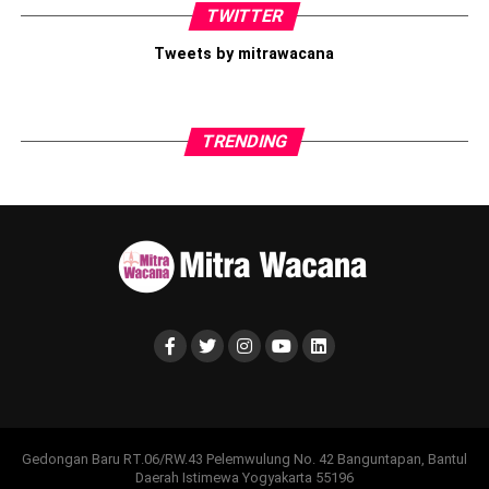
TWITTER
Tweets by mitrawacana
TRENDING
Gedongan Baru RT.06/RW.43 Pelemwulung No. 42 Banguntapan, Bantul
Daerah Istimewa Yogyakarta 55196