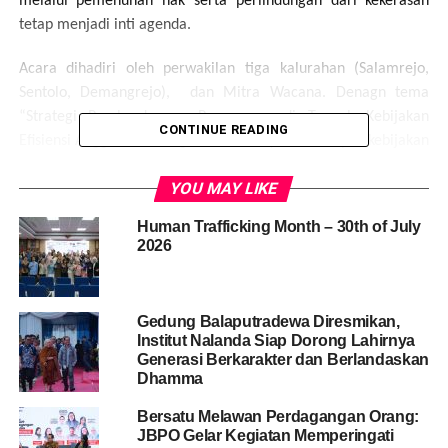
melalui pemenuhan hak serta perlindungan dari kekerasan
tetap menjadi inti agenda.
Acara dihadiri oleh perwakilan tiga kalurahan (Salamrejo,
Sentolo, Demangrejo), dan Mitra Wacana. Denagn tema
“Strategi Pemberdayaan Perempuan di Tengah Kebijakan
CONTINUE READING
Efisiensi Anggaran” mengemuka, menyoroti dampak kebijakan
nasional seperti Inpres No. 1/2025, MBG (Makan Bergizi
YOU MAY LIKE
Gratis) dan efisiensi dana desa terhadap program
pemberdayaan.
Human Trafficking Month – 30th of July
2026
Gedung Balaputradewa Diresmikan,
Institut Nalanda Siap Dorong Lahirnya
Generasi Berkarakter dan Berlandaskan
Dhamma
Bersatu Melawan Perdagangan Orang:
JBPO Gelar Kegiatan Memperingati