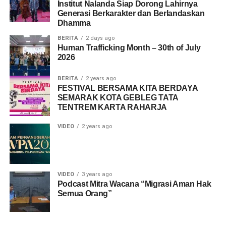
Institut Nalanda Siap Dorong Lahirnya
UP NEXT
Share this:
Generasi Berkarakter dan Berlandaskan
Walid, Sosok Kharismatik yang Menyesatkan
Dhamma
dalam Serial Bidaah Malaysia
Facebook
X
BERITA
2 days ago
DON'T MISS
Human Trafficking Month – 30th of July
Pantangan Dalam Budaya Mayarakat
2026
Like this:
Minangkabau
Loading...
BERITA
2 years ago
FESTIVAL BERSAMA KITA BERDAYA
SEMARAK KOTA GEBLEG TATA
TENTREM KARTA RAHARJA
VIDEO
2 years ago
VIDEO
3 years ago
Podcast Mitra Wacana “Migrasi Aman Hak
Semua Orang”