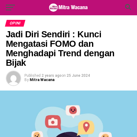
Search Button
Search
for:
OPINI
Jadi Diri Sendiri : Kunci
Mengatasi FOMO dan
Menghadapi Trend dengan
Bijak
Published
2 years ago
on
25 June 2024
By
Mitra Wacana