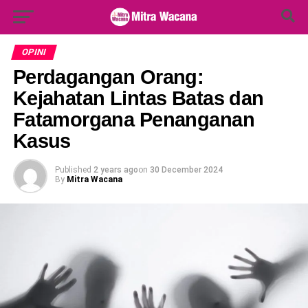
Search Button
Search
for:
OPINI
Perdagangan Orang:
Kejahatan Lintas Batas dan
Fatamorgana Penanganan
Kasus
Published
2 years ago
on
30 December 2024
By
Mitra Wacana