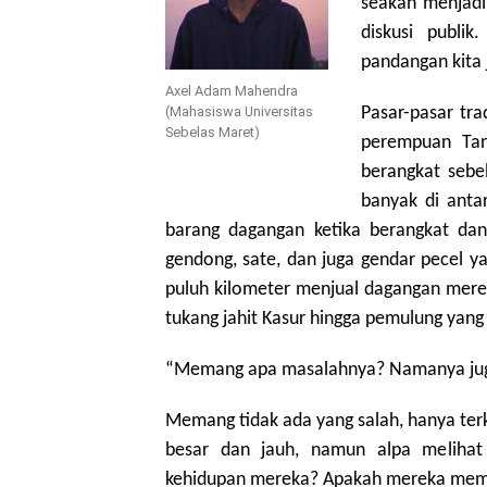
seakan menjadi
diskusi publi
pandangan kita j
Axel Adam Mahendra
(Mahasiswa Universitas
Pasar-pasar tr
Sebelas Maret)
perempuan Tan
berangkat sebe
banyak di anta
barang dagangan ketika berangkat dan
gendong, sate, dan juga gendar pecel y
puluh kilometer menjual dagangan mere
tukang jahit Kasur hingga pemulung yan
“Memang apa masalahnya? Namanya juga
Memang tidak ada yang salah, hanya ter
besar dan jauh, namun alpa melihat 
kehidupan mereka? Apakah mereka memili