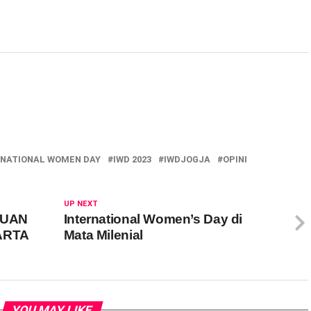
RNATIONAL WOMEN DAY
IWD 2023
IWDJOGJA
OPINI
UP NEXT
PUAN
International Women’s Day di
ARTA
Mata Milenial
YOU MAY LIKE