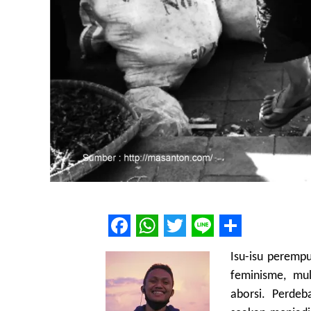
Facebook
WhatsApp
Twitter
Line
Share
Isu-isu peremp
feminisme, mu
aborsi. Perdeb