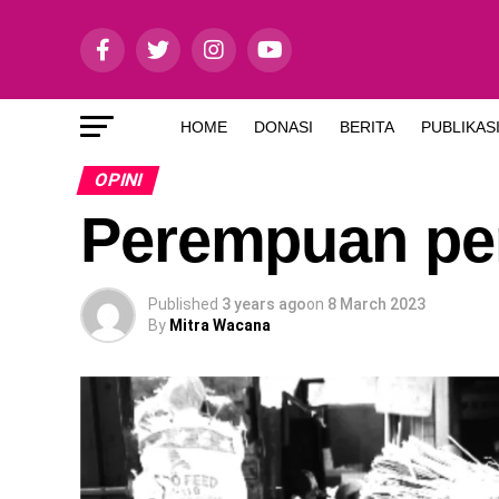
HOME
DONASI
BERITA
PUBLIKAS
OPINI
Perempuan per
Published
3 years ago
on
8 March 2023
By
Mitra Wacana