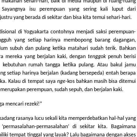
 makanan sehari-hari, baik di media maupun di ruang-ruang
k. Sayangnya isu perempuan yang sering kali luput dari
ustru yang berada di sekitar dan bisa kita temui sehari-hari.
adisional di Yogyakarta contohnya menjadi saksi perempuan-
gguh yang setiap harinya membopong barang dagangan,
lum subuh dan pulang ketika matahari sudah terik. Bahkan
ra mereka yang berjalan kaki, dengan
tenggok
penuh berisi
 kebutuhan rumah tangga ketika pulang. Atau bakul jamu
ang setiap harinya berjalan (kadang bersepeda) entah berapa
ka. Kalau di tempat saya
nge
-kos bahkan masih bisa ditemui
g merupakan perempuan, sudah sepuh, dan berjalan kaki.
 mencari rezeki!”
kadang rasanya lucu sekali kita memperdebatkan hal-hal yang
‘permasalahan-permasalahan’ di sekitar kita. Bagaimana
ki tempat tinggal yang layak? Lalu bagaimana dengan akses