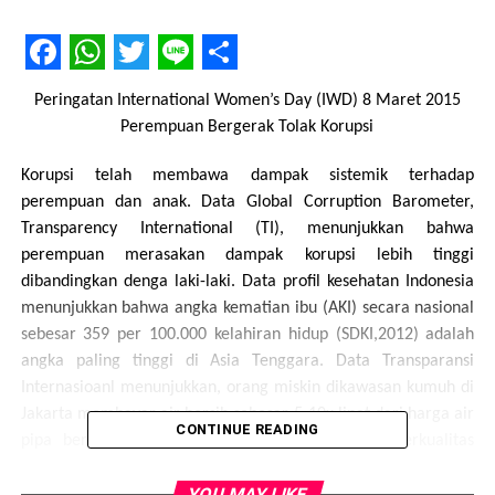
Facebook
WhatsApp
Twitter
Line
Share
Peringatan International Women’s Day (IWD) 8 Maret 2015
Perempuan Bergerak Tolak Korupsi
Korupsi telah membawa dampak sistemik terhadap
perempuan dan anak. Data Global Corruption Barometer,
Transparency International (TI), menunjukkan bahwa
perempuan merasakan dampak korupsi lebih tinggi
dibandingkan denga laki-laki. Data profil kesehatan Indonesia
menunjukkan bahwa angka kematian ibu (AKI) secara nasional
sebesar 359 per 100.000 kelahiran hidup (SDKI,2012) adalah
angka paling tinggi di Asia Tenggara. Data Transparansi
Internasioanl menunjukkan, orang miskin dikawasan kumuh di
Jakarta membayar air bersih sebesar 5-10x lipat dari harga air
CONTINUE READING
pipa berlangganan. Beras untuk rakyat miskin berkualitas
buruk , dan diperparah dengan pencurian sebesar 20% dari
YOU MAY LIKE
total alokasinya.