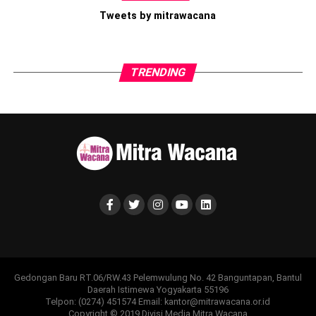
Tweets by mitrawacana
TRENDING
Gedongan Baru RT.06/RW.43 Pelemwulung No. 42 Banguntapan, Bantul
Daerah Istimewa Yogyakarta 55196
Telpon: (0274) 451574 Email: kantor@mitrawacana.or.id
Copyright © 2019 Divisi Media Mitra Wacana