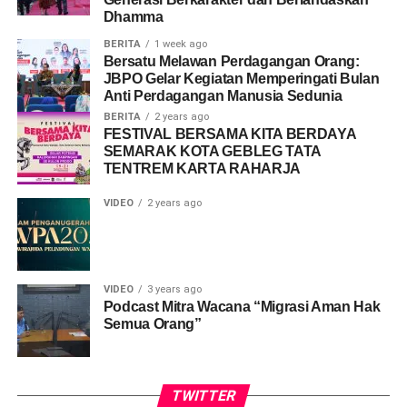
Dhamma
BERITA
1 week ago
Bersatu Melawan Perdagangan Orang:
Share this:
JBPO Gelar Kegiatan Memperingati Bulan
Facebook
Anti Perdagangan Manusia Sedunia
X
BERITA
2 years ago
FESTIVAL BERSAMA KITA BERDAYA
Like this:
SEMARAK KOTA GEBLEG TATA
TENTREM KARTA RAHARJA
Loading...
VIDEO
2 years ago
VIDEO
3 years ago
Podcast Mitra Wacana “Migrasi Aman Hak
Semua Orang”
TWITTER