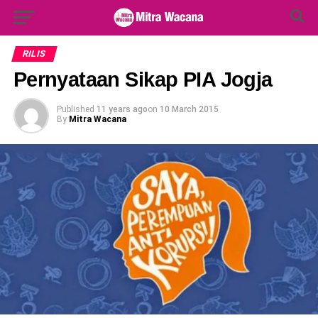
Search Button
Search
for:
RILIS
Pernyataan Sikap PIA Jogja
Published
11 years ago
on
10 March 2015
By
Mitra Wacana