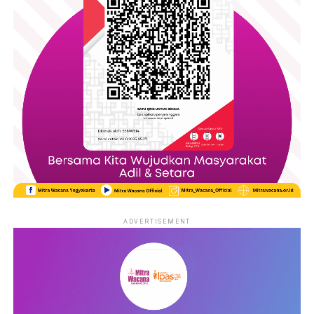
Mitra Wacana WRC Kenalkan Putri Pertiwi
entrepreneurs and creating space for community engagement
alongside the educational program.
The day consisted of several panel discussions featuring
experts from universities, migrant worker organizations,
government members, and legal institutions. The event started
with a panel discussion that discussed the theme ‘Facing the
New Face of Human Traffiking: Collaboration for Protection
and Law Enforcement’. The speakers discussed the increasing
vulnerability of migrant workers, online recruitment methods,
and the need for stronger legal protection and law
enforcement.
ADVERTISEMENT
The second panel discussion talked about the ‘Collaboration on
Prevention and Handling of Human Trafficking: Organizing,
Advocacy, Campaigns, Legal and Psychological Assistance’. The
presentations from the different organizations emphasized the
importance of collaboration between professionals from
different sectors, including lawyers, psychologist, educators