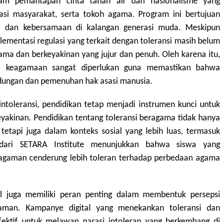
am pemantapan cinta tanah air dan nasionalisme yang
sasi masyarakat, serta tokoh agama. Program ini bertujuan
si dan kebersamaan di kalangan generasi muda. Meskipun
ementasi regulasi yang terkait dengan toleransi masih belum
a dan berkeyakinan yang jujur dan penuh. Oleh karena itu,
asi keagamaan sangat diperlukan guna memastikan bahwa
ndungan dan pemenuhan hak asasi manusia.
intoleransi, pendidikan tetap menjadi instrumen kunci untuk
akinan. Pendidikan tentang toleransi beragama tidak hanya
 tetapi juga dalam konteks sosial yang lebih luas, termasuk
 dari SETARA Institute menunjukkan bahwa siswa yang
agaman cenderung lebih toleran terhadap perbedaan agama
ial juga memiliki peran penting dalam membentuk persepsi
gaman. Kampanye digital yang menekankan toleransi dan
fektif untuk melawan narasi intoleran yang berkembang di