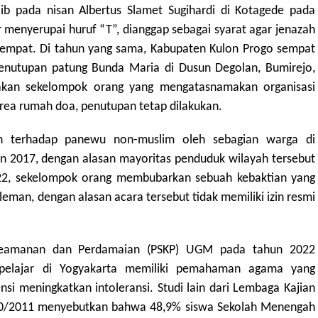
b pada nisan Albertus Slamet Sugihardi di Kotagede pada
r menyerupai huruf “T”, dianggap sebagai syarat agar jenazah
empat. Di tahun yang sama, Kabupaten Kulon Progo sempat
penutupan patung Bunda Maria di Dusun Degolan, Bumirejo,
sakan sekelompok orang yang mengatasnamakan organisasi
area rumah doa, penutupan tetap dilakukan.
an terhadap panewu non-muslim oleh sebagian warga di
n 2017, dengan alasan mayoritas penduduk wilayah tersebut
22, sekelompok orang membubarkan sebuah kebaktian yang
eman, dengan alasan acara tersebut tidak memiliki izin resmi
 Keamanan dan Perdamaian (PSKP) UGM pada tahun 2022
pelajar di Yogyakarta memiliki pemahaman agama yang
nsi meningkatkan intoleransi. Studi lain dari Lembaga Kajian
10/2011 menyebutkan bahwa 48,9% siswa Sekolah Menengah