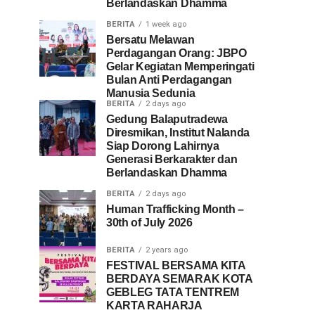
Berlandaskan Dhamma
BERITA
1 week ago
Bersatu Melawan
Perdagangan Orang: JBPO
Gelar Kegiatan Memperingati
Bulan Anti Perdagangan
Manusia Sedunia
BERITA
2 days ago
Gedung Balaputradewa
Diresmikan, Institut Nalanda
Siap Dorong Lahirnya
Generasi Berkarakter dan
Berlandaskan Dhamma
BERITA
2 days ago
Human Trafficking Month –
30th of July 2026
BERITA
2 years ago
FESTIVAL BERSAMA KITA
BERDAYA SEMARAK KOTA
GEBLEG TATA TENTREM
KARTA RAHARJA