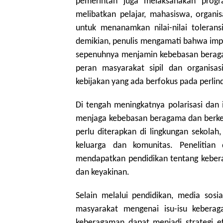
pemerintah juga melaksanakan progr
melibatkan pelajar, mahasiswa, organi
untuk menanamkan nilai-nilai toleran
demikian, penulis mengamati bahwa impl
sepenuhnya menjamin kebebasan beragam
peran masyarakat sipil dan organis
kebijakan yang ada berfokus pada perli
Di tengah meningkatnya polarisasi dan 
menjaga kebebasan beragama dan berkey
perlu diterapkan di lingkungan sekolah,
keluarga dan komunitas. Penelitian
mendapatkan pendidikan tentang keber
dan keyakinan.
Selain melalui pendidikan, media sos
masyarakat mengenai isu-isu kebera
keberagaman dapat menjadi strategi e