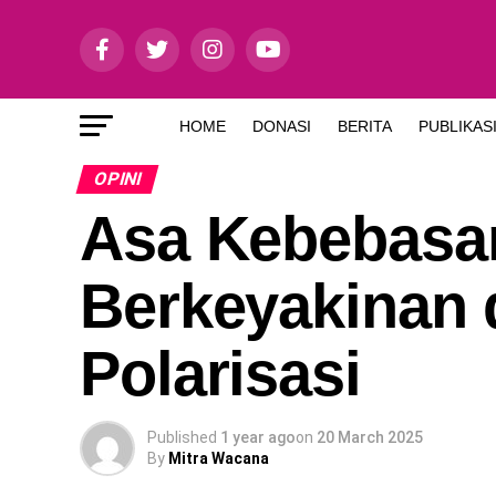
HOME
DONASI
BERITA
PUBLIKAS
OPINI
Asa Kebebasa
Berkeyakinan
Polarisasi
Published
1 year ago
on
20 March 2025
By
Mitra Wacana