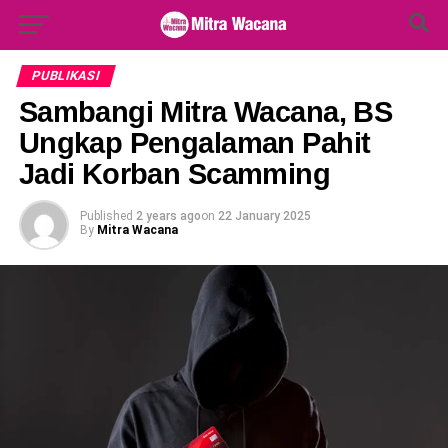
Search Button
Search
for:
PUBLIKASI
Sambangi Mitra Wacana, BS
Ungkap Pengalaman Pahit
Jadi Korban Scamming
Published
2 years ago
on
22 January 2025
By
Mitra Wacana