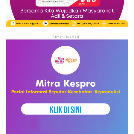
The day consisted of several panel discussions featuring
RELATED TOPICS:
KAMBOJA
KORBAN SCAMMING
experts from universities, migrant worker organizations,
PENIPUAN
PUBLIKASI
RILIS
TPPO
government members, and legal institutions. The event started
UP NEXT
with a panel discussion that discussed the theme ‘Facing the
Konsumsi Telur Setiap Hari dapat Mencegah
New Face of Human Traffiking: Collaboration for Protection
Stunting pada Anak
ADVERTISEMENT
and Law Enforcement’. The speakers discussed the increasing
DON'T MISS
vulnerability of migrant workers, online recruitment methods,
Mitra Wacana dan LBH APIK Yogyakarta:
and the need for stronger legal protection and law
Penguatan Jaringan Untuk Kesetaraan Gender
enforcement.
dan HAM
The second panel discussion talked about the ‘Collaboration on
Prevention and Handling of Human Trafficking: Organizing,
Advocacy, Campaigns, Legal and Psychological Assistance’. The
presentations from the different organizations emphasized the
importance of collaboration between professionals from
different sectors, including lawyers, psychologist, educators
and local communities.
The last discussion discussed the theme ‘Various Modes of