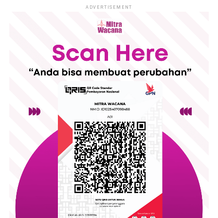
support.
kewaspadaan adalah kunci untuk melindungi diri dari jerat
ADVERTISEMENT
penipuan yang merenggut kebebasan dan martabat manusia.
Penulis : Tnt
Penyunting : Ruly
Share this:
Facebook
X
The event opened with participant registration, followed by an
opening ceremony featuring welcoming remarkss and a
cultural performance. Throughout the day, visitors could also
Like this:
explore a small Bazar, filled with products from local
entrepreneurs and creating space for community engagement
Loading...
alongside the educational program.