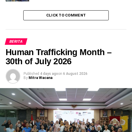
kalinya, ia bertemu Ani secara langsung. Pada awalnya, BS
merasa lega. Namun, kenyataan yang dihadapinya justru jauh
CLICK TO COMMENT
dari harapan.
Flat tersebut ternyata bukan tempat kerja yang dijanjikan. BS
terkejut mendapati dirinya tinggal bersama puluhan warga
BERITA
negara Indonesia lainnya yang ternyata juga menjadi korban
penipuan. Mereka semua dipaksa menjadi scammer, menipu
Human Trafficking Month –
warga Indonesia melalui aplikasi TikTok. BS diberikan target
30th of July 2026
yang hampir mustahil, yaitu mengumpulkan uang sebesar
sepuluh juta rupiah setiap hari. Kegagalan mencapai target ini
Published
4 days ago
on
6 August 2026
akan berujung pada hukuman berupa pemukulan dan
By
Mitra Wacana
penyiksaan dengan setrum listrik.
Setiap hari, BS harus bekerja dari pukul sembilan pagi hingga
tengah malam tanpa istirahat yang layak. Bahkan untuk ke
toilet, waktu yang diberikan sangat terbatas. Jika melewati
batas waktu sepuluh menit, ia langsung didenda belasan dolar
AS. Tekanan yang dialami sangat luar biasa, ditambah dengan
kondisi hidup yang tidak manusiawi. Makanan yang diberikan