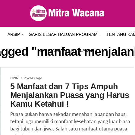
I
ARSIP
GARIS BESAR HALUAN PROGRAM
TENTANG KA
tagged "manfaat menjala
NATIONAL YOUTH LEADER
OPINI
2 years ago
5 Manfaat dan 7 Tips Ampuh
Menjalankan Puasa yang Harus
Kamu Ketahui !
Puasa bukan hanya sekadar menahan lapar dan haus,
tetapi juga memiliki manfaat kesehatan yang luar biasa
bagi tubuh dan jiwa. Salah satu manfaat utama puasa