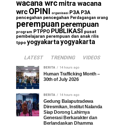
wacana wrc
mitra wacana
OPINI
wrc
P3A
P3A
organisasi
pencegahan
pencegahan
Perdagangan orang
perempuan
perempuan
PUBLIKASI
PTPPO
pusat
program
pembelajaran perempuan dan anak
rilis
yogyakarta
yogyakarta
tppo
LATEST
TRENDING
VIDEOS
BERITA
14 hours ago
Human Trafficking Month –
30th of July 2026
BERITA
14 hours ago
Gedung Balaputradewa
Diresmikan, Institut Nalanda
Siap Dorong Lahirnya
Generasi Berkarakter dan
Berlandaskan Dhamma