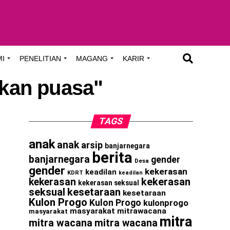
MI
PENELITIAN
MAGANG
KARIR
nkan puasa"
TAGS
anak
anak
arsip
banjarnegara
berita
banjarnegara
gender
Desa
gender
kekerasan
keadilan
KDRT
keadilan
kekerasan
kekerasan
kekerasan seksual
seksual
kesetaraan
kesetaraan
Kulon Progo
Kulon Progo
kulonprogo
masyarakat
mitrawacana
masyarakat
mitra
mitra wacana
mitra wacana