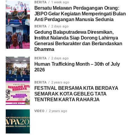
BERITA
1 week ago
Bersatu Melawan Perdagangan Orang:
JBPO Gelar Kegiatan Memperingati Bulan
Anti Perdagangan Manusia Sedunia
BERITA
2 days ago
Gedung Balaputradewa Diresmikan,
Institut Nalanda Siap Dorong Lahirnya
Generasi Berkarakter dan Berlandaskan
Dhamma
BERITA
2 days ago
Human Trafficking Month – 30th of July
2026
BERITA
2 years ago
FESTIVAL BERSAMA KITA BERDAYA
SEMARAK KOTA GEBLEG TATA
TENTREM KARTA RAHARJA
VIDEO
2 years ago