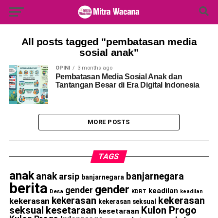
Search Button
Search
for:
All posts tagged "pembatasan media
sosial anak"
OPINI
3 months ago
Pembatasan Media Sosial Anak dan
Tantangan Besar di Era Digital Indonesia
MORE POSTS
TAGS
anak
anak
banjarnegara
arsip
banjarnegara
berita
gender
gender
keadilan
Desa
KDRT
keadilan
kekerasan
kekerasan
kekerasan
kekerasan seksual
seksual
kesetaraan
Kulon Progo
kesetaraan