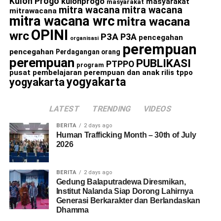
Kulon Progo
kulonprogo
masyarakat
masyarakat
mitra wacana
mitra wacana
mitrawacana
mitra wacana wrc
mitra wacana
OPINI
wrc
P3A
P3A
pencegahan
organisasi
perempuan
pencegahan
Perdagangan orang
perempuan
PUBLIKASI
PTPPO
program
pusat pembelajaran perempuan dan anak
rilis
tppo
yogyakarta
yogyakarta
LATEST
TRENDING
VIDEOS
BERITA
2 days ago
Human Trafficking Month – 30th of July
2026
BERITA
2 days ago
Gedung Balaputradewa Diresmikan,
Institut Nalanda Siap Dorong Lahirnya
Generasi Berkarakter dan Berlandaskan
Dhamma