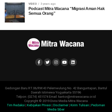
VIDEO
3 years ago
Podcast Mitra Wacana “Migrasi Aman Hak
Semua Orang”
Gedongan Baru RT.06/RW.43 Pelemwulung No. 42 Banguntapan, Bantul
Daerah Istimewa Yogyakarta 55196
Telpon: (0274) 451574 Email: kantor@mitrawacana.or.id
Copyright © 2019 Divisi Media Mitra Wacana
Tim Redaksi
|
Kebijakan Privasi
|
Disclaimer
|
Kirim Tulisan
|
Pedoman
Media Siber