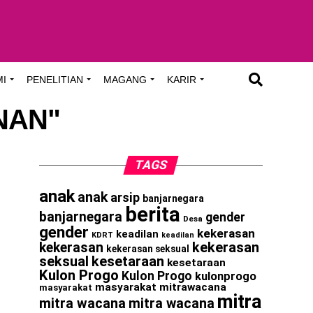
MI
PENELITIAN
MAGANG
KARIR
ANAN"
TAGS
anak
anak
arsip
banjarnegara
berita
banjarnegara
gender
Desa
gender
kekerasan
keadilan
KDRT
keadilan
kekerasan
kekerasan
kekerasan seksual
seksual
kesetaraan
kesetaraan
Kulon Progo
Kulon Progo
kulonprogo
masyarakat
mitrawacana
masyarakat
mitra
mitra wacana
mitra wacana