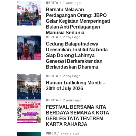
BERITA
1 week ago
Bersatu Melawan
Perdagangan Orang: JBPO
Gelar Kegiatan Memperingati
Bulan Anti Perdagangan
Manusia Sedunia
BERITA
2 days ago
Gedung Balaputradewa
Diresmikan, Institut Nalanda
Siap Dorong Lahirnya
Generasi Berkarakter dan
Berlandaskan Dhamma
BERITA
2 days ago
Human Trafficking Month –
30th of July 2026
BERITA
2 years ago
FESTIVAL BERSAMA KITA
BERDAYA SEMARAK KOTA
GEBLEG TATA TENTREM
KARTA RAHARJA
VIDEO
2 years ago