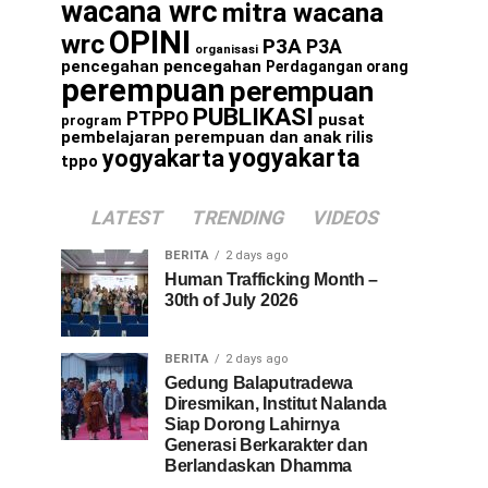
wacana wrc
mitra wacana
OPINI
wrc
P3A
P3A
organisasi
pencegahan
pencegahan
Perdagangan orang
perempuan
perempuan
PUBLIKASI
PTPPO
pusat
program
pembelajaran perempuan dan anak
rilis
yogyakarta
yogyakarta
tppo
LATEST
TRENDING
VIDEOS
BERITA
2 days ago
Human Trafficking Month –
30th of July 2026
BERITA
2 days ago
Gedung Balaputradewa
Diresmikan, Institut Nalanda
Siap Dorong Lahirnya
Generasi Berkarakter dan
Berlandaskan Dhamma