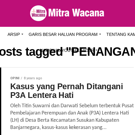
I
ARSIP
GARIS BESAR HALUAN PROGRAM
TENTANG KA
posts tagged "PENANG
NATIONAL YOUTH LEADER
OPINI
8 years ago
Kasus yang Pernah Ditangani
P3A Lentera Hati
Oleh Titin Suwarni dan Darwati Sebelum terbentuk Pusat
Pembelajaran Perempuan dan Anak (P3A) Lentera Hati
(LH) di Desa Berta Kecamatan Susukan Kabupaten
Banjarnegara, kasus-kasus kekerasan yang...