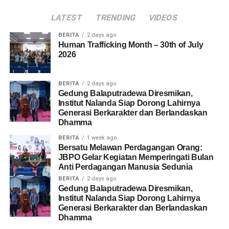
LATEST
TRENDING
VIDEOS
BERITA
2 days ago
Human Trafficking Month – 30th of July
2026
BERITA
2 days ago
Gedung Balaputradewa Diresmikan,
Institut Nalanda Siap Dorong Lahirnya
Generasi Berkarakter dan Berlandaskan
Dhamma
BERITA
1 week ago
Bersatu Melawan Perdagangan Orang:
JBPO Gelar Kegiatan Memperingati Bulan
Anti Perdagangan Manusia Sedunia
BERITA
2 days ago
Gedung Balaputradewa Diresmikan,
Institut Nalanda Siap Dorong Lahirnya
Generasi Berkarakter dan Berlandaskan
Dhamma