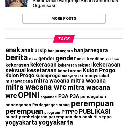
Sekar Melati Hargorejo Sinau Gender dan
Organisasi
MORE POSTS
TAGS
anak
anak
banjarnegara
arsip
banjarnegara
berita
gender
gender
keadilan
Desa
KDRT
keadilan
kekerasan
kekerasan
kekerasan
kekerasan seksual
seksual
kesetaraan
Kulon Progo
kesetaraan
Kulon Progo
kulonprogo
masyarakat
masyarakat
mitra wacana
mitra wacana
mitrawacana
mitra wacana wrc
mitra wacana
OPINI
wrc
P3A
P3A
pencegahan
organisasi
perempuan
pencegahan
Perdagangan orang
perempuan
PUBLIKASI
PTPPO
program
pusat pembelajaran perempuan dan anak
rilis
tppo
yogyakarta
yogyakarta