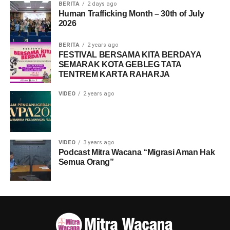
BERITA
2 days ago
Human Trafficking Month – 30th of July
2026
BERITA
2 years ago
FESTIVAL BERSAMA KITA BERDAYA
SEMARAK KOTA GEBLEG TATA
TENTREM KARTA RAHARJA
VIDEO
2 years ago
VIDEO
3 years ago
Podcast Mitra Wacana “Migrasi Aman Hak
Semua Orang”