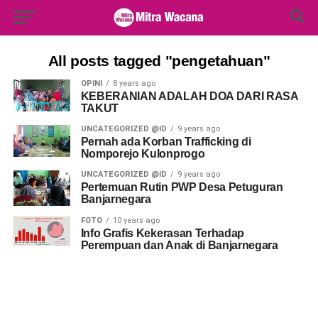
Search Button
Search
for:
All posts tagged "pengetahuan"
OPINI
8 years ago
KEBERANIAN ADALAH DOA DARI RASA
TAKUT
UNCATEGORIZED @ID
9 years ago
Pernah ada Korban Trafficking di
Nomporejo Kulonprogo
UNCATEGORIZED @ID
9 years ago
Pertemuan Rutin PWP Desa Petuguran
Banjarnegara
FOTO
10 years ago
Info Grafis Kekerasan Terhadap
Perempuan dan Anak di Banjarnegara