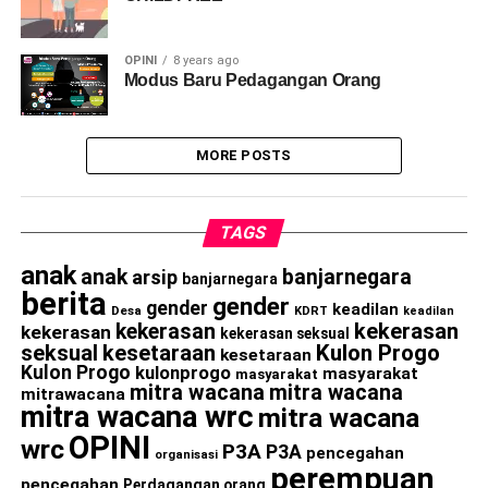
OPINI
8 years ago
Modus Baru Pedagangan Orang
MORE POSTS
TAGS
anak
anak
banjarnegara
arsip
banjarnegara
berita
gender
gender
keadilan
Desa
KDRT
keadilan
kekerasan
kekerasan
kekerasan
kekerasan seksual
seksual
kesetaraan
Kulon Progo
kesetaraan
Kulon Progo
kulonprogo
masyarakat
masyarakat
mitra wacana
mitra wacana
mitrawacana
mitra wacana wrc
mitra wacana
OPINI
wrc
P3A
P3A
pencegahan
organisasi
perempuan
pencegahan
Perdagangan orang