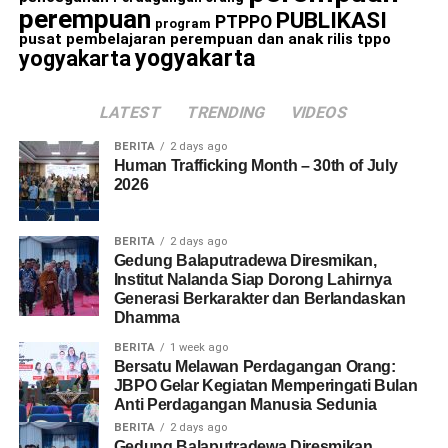
perempuan
PUBLIKASI
PTPPO
program
pusat pembelajaran perempuan dan anak
rilis
tppo
yogyakarta
yogyakarta
LATEST
TRENDING
VIDEOS
BERITA
2 days ago
Human Trafficking Month – 30th of July
2026
BERITA
2 days ago
Gedung Balaputradewa Diresmikan,
Institut Nalanda Siap Dorong Lahirnya
Generasi Berkarakter dan Berlandaskan
Dhamma
BERITA
1 week ago
Bersatu Melawan Perdagangan Orang:
JBPO Gelar Kegiatan Memperingati Bulan
Anti Perdagangan Manusia Sedunia
BERITA
2 days ago
Gedung Balaputradewa Diresmikan,