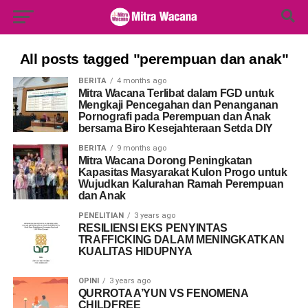
Search Button
Search
for:
All posts tagged "perempuan dan anak"
BERITA
4 months ago
Mitra Wacana Terlibat dalam FGD untuk
Mengkaji Pencegahan dan Penanganan
Pornografi pada Perempuan dan Anak
bersama Biro Kesejahteraan Setda DIY
BERITA
9 months ago
Mitra Wacana Dorong Peningkatan
Kapasitas Masyarakat Kulon Progo untuk
Wujudkan Kalurahan Ramah Perempuan
dan Anak
PENELITIAN
3 years ago
RESILIENSI EKS PENYINTAS
TRAFFICKING DALAM MENINGKATKAN
KUALITAS HIDUPNYA
OPINI
3 years ago
QURROTA A’YUN VS FENOMENA
CHILDFREE