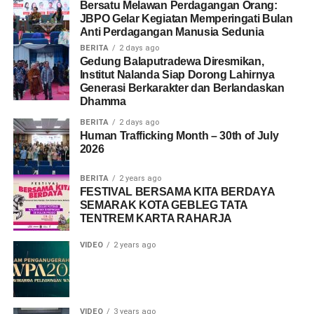
Bersatu Melawan Perdagangan Orang:
JBPO Gelar Kegiatan Memperingati Bulan
Anti Perdagangan Manusia Sedunia
BERITA
2 days ago
Gedung Balaputradewa Diresmikan,
Institut Nalanda Siap Dorong Lahirnya
Generasi Berkarakter dan Berlandaskan
Dhamma
BERITA
2 days ago
Human Trafficking Month – 30th of July
2026
BERITA
2 years ago
FESTIVAL BERSAMA KITA BERDAYA
SEMARAK KOTA GEBLEG TATA
TENTREM KARTA RAHARJA
VIDEO
2 years ago
VIDEO
3 years ago