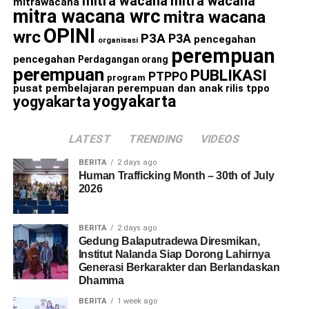
mitra wacana
mitra wacana
mitrawacana
mitra wacana wrc
mitra wacana
OPINI
wrc
P3A
P3A
pencegahan
organisasi
perempuan
pencegahan
Perdagangan orang
perempuan
PUBLIKASI
PTPPO
program
pusat pembelajaran perempuan dan anak
rilis
tppo
yogyakarta
yogyakarta
LATEST
TRENDING
VIDEOS
BERITA
2 days ago
Human Trafficking Month – 30th of July
2026
BERITA
2 days ago
Gedung Balaputradewa Diresmikan,
Institut Nalanda Siap Dorong Lahirnya
Generasi Berkarakter dan Berlandaskan
Dhamma
BERITA
1 week ago