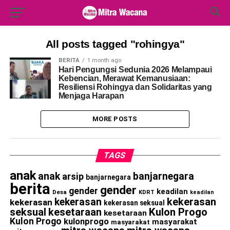
Search Button
Search
for:
All posts tagged "rohingya"
BERITA
1 month ago
Hari Pengungsi Sedunia 2026 Melampaui
Kebencian, Merawat Kemanusiaan:
Resiliensi Rohingya dan Solidaritas yang
Menjaga Harapan
MORE POSTS
TAGS
anak
anak
banjarnegara
arsip
banjarnegara
berita
gender
gender
keadilan
Desa
KDRT
keadilan
kekerasan
kekerasan
kekerasan
kekerasan seksual
seksual
kesetaraan
Kulon Progo
kesetaraan
Kulon Progo
kulonprogo
masyarakat
masyarakat