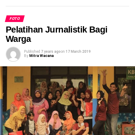
FOTO
Pelatihan Jurnalistik Bagi
Warga
Published
7 years ago
on
17 March 2019
By
Mitra Wacana