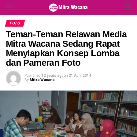
Search Button
Search
for:
FOTO
Teman-Teman Relawan Media
Mitra Wacana Sedang Rapat
Menyiapkan Konsep Lomba
dan Pameran Foto
Published
12 years ago
on
21 April 2014
By
Mitra Wacana