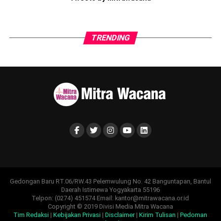
TRENDING
Gedongan Baru RT.06/RW.43 Pelemwulung No. 42 Banguntapan, Bantul
Daerah Istimewa Yogyakarta 55196
Telpon: (0274) 451574 Email: kantor@mitrawacana.or.id
Copyright © 2019 Divisi Media Mitra Wacana
Tim Redaksi
|
Kebijakan Privasi
|
Disclaimer
|
Kirim Tulisan
|
Pedoman