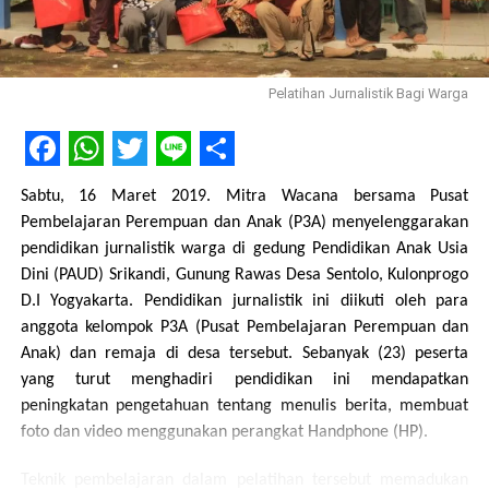
Pelatihan Jurnalistik Bagi Warga
Facebook
WhatsApp
Twitter
Line
Share
Sabtu, 16 Maret 2019. Mitra Wacana bersama Pusat
Pembelajaran Perempuan dan Anak (P3A) menyelenggarakan
pendidikan jurnalistik warga di gedung Pendidikan Anak Usia
Dini (PAUD) Srikandi, Gunung Rawas Desa Sentolo, Kulonprogo
[SHOW SLIDESHOW]
D.I Yogyakarta. Pendidikan jurnalistik ini diikuti oleh para
anggota kelompok P3A (Pusat Pembelajaran Perempuan dan
Anak) dan remaja di desa tersebut. Sebanyak (23) peserta
Foto by Genk
yang turut menghadiri pendidikan ini mendapatkan
peningkatan pengetahuan tentang menulis berita, membuat
Pada hari Jumat tanggal 18 april 2014 teman-teman relawan
foto dan video menggunakan perangkat Handphone (HP).
media Mitra Wacana berkumpul bersama di Kantor Mitra
Wacana. Walaupun hari libur teman-teman semangat
Teknik pembelajaran dalam pelatihan tersebut memadukan