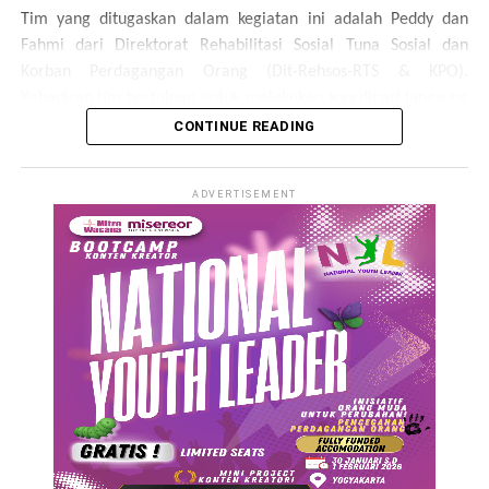
Tim yang ditugaskan dalam kegiatan ini adalah Peddy dan
Fahmi dari Direktorat Rehabilitasi Sosial Tuna Sosial dan
Korban Perdagangan Orang (Dit-Rehsos-RTS & KPO).
Kehadiran tim bertujuan untuk melakukan koordinasi langsung
serta memperkuat jejaring kerja sama dengan lembaga
CONTINUE READING
pendamping di tingkat lapangan.
ADVERTISEMENT