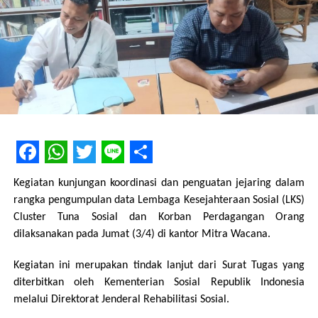
Like this:
Loading...
RELATED TOPICS:
ARSIP
KESEHATAN REPRODUKSI
MODUL PENDIDIKAN KESPRO
PUBLIKASI
RILIS
UP NEXT
Seri Pede Aja Lagi
DON'T MISS
Facebook
WhatsApp
Twitter
Line
Share
Modul Kesehatan Reproduksi Remaja Luar
Kegiatan kunjungan koordinasi dan penguatan jejaring dalam
Sekolah
rangka pengumpulan data Lembaga Kesejahteraan Sosial (LKS)
Cluster Tuna Sosial dan Korban Perdagangan Orang
dilaksanakan pada Jumat (3/4) di kantor Mitra Wacana.
Kegiatan ini merupakan tindak lanjut dari Surat Tugas yang
diterbitkan oleh Kementerian Sosial Republik Indonesia
melalui Direktorat Jenderal Rehabilitasi Sosial.