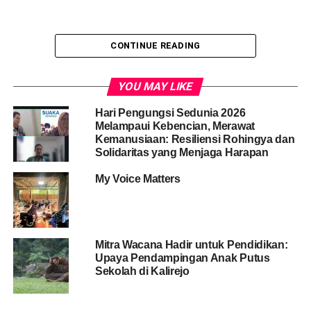
CONTINUE READING
YOU MAY LIKE
Hari Pengungsi Sedunia 2026
Melampaui Kebencian, Merawat
Kemanusiaan: Resiliensi Rohingya dan
Solidaritas yang Menjaga Harapan
My Voice Matters
Materi dalam modul pendidikan kesehatan reproduksi ini
mencakup 8 bagian yang terdiri
dari: (1) Konsep Dasar Pendidikan Kesehatan Reproduksi
Remaja, (2) Nilai, Mengenal Diri dan
Mitra Wacana Hadir untuk Pendidikan:
Upaya Pendampingan Anak Putus
Hubungan dengan Orang lain, (3) Pertumbuhan dan
Sekolah di Kalirejo
Perkambangan Remaja, (4) Masalah
Kesehatan Reproduksi, (5) Gender dan Pencegahan kekerasan,
(6) Peran Teknologi Informasi dan