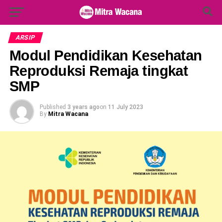
Search Button
Search
for:
ARSIP
Modul Pendidikan Kesehatan
Reproduksi Remaja tingkat
SMP
Published
3 years ago
on
11 July 2023
By
Mitra Wacana