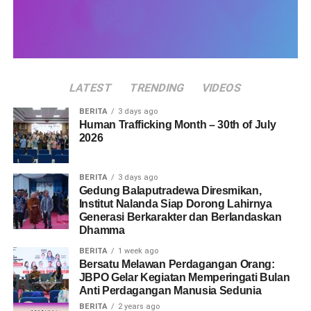
Facebook
X
Like this:
Loading...
LATEST
TRENDING
VIDEOS
BERITA
3 days ago
Human Trafficking Month – 30th of July
2026
BERITA
3 days ago
Gedung Balaputradewa Diresmikan,
Institut Nalanda Siap Dorong Lahirnya
Generasi Berkarakter dan Berlandaskan
Dhamma
BERITA
1 week ago
Bersatu Melawan Perdagangan Orang:
JBPO Gelar Kegiatan Memperingati Bulan
Anti Perdagangan Manusia Sedunia
BERITA
2 years ago