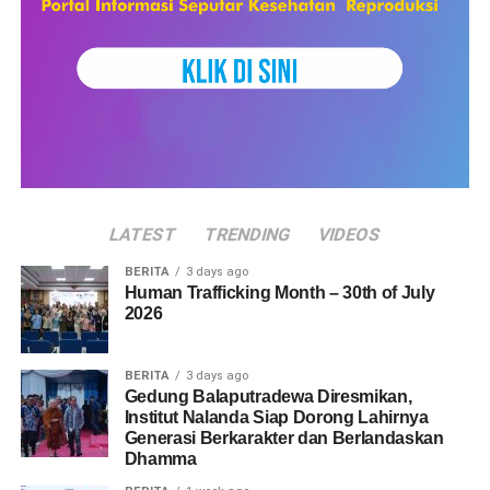
mendatang. (Tnt).
Share this:
Facebook
X
Like this:
LATEST
TRENDING
VIDEOS
Loading...
BERITA
3 days ago
Human Trafficking Month – 30th of July
2026
BERITA
3 days ago
Gedung Balaputradewa Diresmikan,
Institut Nalanda Siap Dorong Lahirnya
Generasi Berkarakter dan Berlandaskan
Dhamma