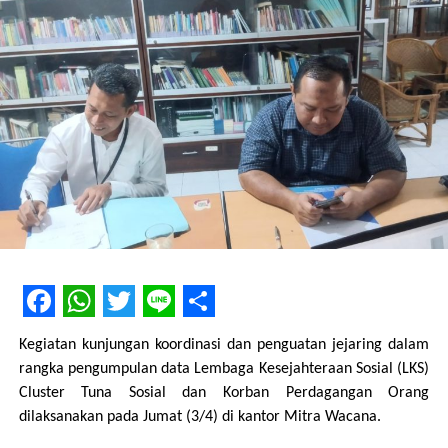
efektif berdasarkan kesamaan hak.
9. Upaya Kesehatan Anak adalah setiap kegiatan dan/atau
serangkaian
kegiatan yang dilakukan secara terpadu, terintegrasi dan
berkesinambungan untuk memelihara dan meningkatkan
derajat
kesehatan anak dalam bentuk pencegahan penyakit,
pengobatan
penyakit, dan pemulihan kesehatan oleh Pemerintah,
pemerintah
daerah dan/atau masyarakat.
10. Manajemen Terpadu Balita Sakit yang selanjutnya
disingkat MTBS
Facebook
WhatsApp
Twitter
Line
Share
adalah suatu pendekatan yang terintegrasi/terpadu dalam
Kegiatan kunjungan koordinasi dan penguatan jejaring dalam
tatalaksana
rangka pengumpulan data Lembaga Kesejahteraan Sosial (LKS)
balita sakit dengan fokus kepada kesehatan anak berusia 0-59
Cluster Tuna Sosial dan Korban Perdagangan Orang
bulan
dilaksanakan pada Jumat (3/4) di kantor Mitra Wacana.
secara menyeluruh di unit rawat jalan fasilitas pelayanan