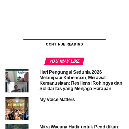
CONTINUE READING
YOU MAY LIKE
Hari Pengungsi Sedunia 2026
Melampaui Kebencian, Merawat
Kemanusiaan: Resiliensi Rohingya dan
Solidaritas yang Menjaga Harapan
My Voice Matters
Dalam Peraturan Menteri ini yang dimaksud dengan :
1. Anak adalah seseorang yang sampai berusia 18 Tahun,
termasuk anak
yang masih dalam kandungan.
Mitra Wacana Hadir untuk Pendidikan: