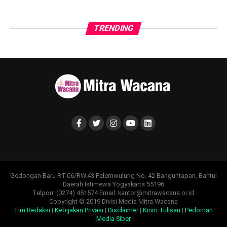
TRENDING
Gedongan Baru RT.06/RW.43 Pelemwulung No. 42 Banguntapan, Bantul
Daerah Istimewa Yogyakarta 55196
Telpon: (0274) 451574 Email: kantor@mitrawacana.or.id
Copyright © 2019 Divisi Media Mitra Wacana
Tim Redaksi
|
Kebijakan Privasi
|
Disclaimer
|
Kirim Tulisan
|
Pedoman
Media Siber