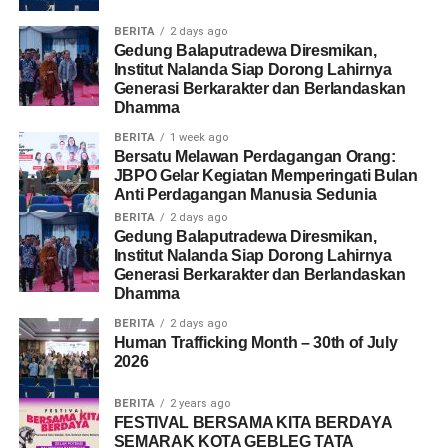
BERITA
2 days ago
Gedung Balaputradewa Diresmikan,
Institut Nalanda Siap Dorong Lahirnya
Generasi Berkarakter dan Berlandaskan
Dhamma
BERITA
1 week ago
Bersatu Melawan Perdagangan Orang:
JBPO Gelar Kegiatan Memperingati Bulan
Anti Perdagangan Manusia Sedunia
BERITA
2 days ago
Gedung Balaputradewa Diresmikan,
Institut Nalanda Siap Dorong Lahirnya
Generasi Berkarakter dan Berlandaskan
Dhamma
BERITA
2 days ago
Human Trafficking Month – 30th of July
2026
BERITA
2 years ago
FESTIVAL BERSAMA KITA BERDAYA
SEMARAK KOTA GEBLEG TATA