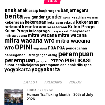
TAGS
anak
anak
banjarnegara
arsip
banjarnegara
berita
gender
gender
keadilan
Desa
KDRT
keadilan
kekerasan
kekerasan
kekerasan
kekerasan seksual
seksual
kesetaraan
Kulon Progo
kesetaraan
Kulon Progo
kulonprogo
masyarakat
masyarakat
mitra wacana
mitra wacana
mitrawacana
mitra wacana wrc
mitra wacana
OPINI
wrc
P3A
P3A
pencegahan
organisasi
perempuan
pencegahan
Perdagangan orang
perempuan
PUBLIKASI
PTPPO
program
pusat pembelajaran perempuan dan anak
rilis
tppo
yogyakarta
yogyakarta
LATEST
TRENDING
VIDEOS
BERITA
2 days ago
Human Trafficking Month – 30th of July
2026