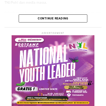
TNI/Polri dan media massa.
Pelatihan ini bertujuan untuk meningkatkan pengetahuan dan
CONTINUE READING
pemahaman para stakeholder serta meningkatkan peran serta
pemerintah dan masyarakat sipil dalam mendukung
pemenuhan hak anak di Kulon Progo sehingga terwujudnya
ADVERTISEMENT
suatu daerah yang layak anak.
Dalam sambutannya, Kepala Dinas Sosial dan Pemberdayaan
Perempuan dan Perlindungan Anak, Ernawati Sukesi, S.IP.,
M.M., menyampaikan bahwa masih banyak persoalan klasik
perlindungan anak seperti kekerasan, perkawinan anak, dan
ketimpangan akses layanan dasar masih menjadi tantangan di
lapangan. Termasuk juga kemajuan teknologi digital yang
sangat mempengaruhi berbagai aspek bagi anak “
Kondisi ini
menunjukkan masih adanya hak-hak anak yang belum
terpenuhi secara optimal. Maka diperlukan upaya kolaboratif
yang terencana, menyeluruh, dan berkelanjutan untuk
memastikan pemenuhan dan perlindungan hak anak
,” ujarnya.