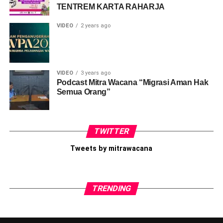
diinginkan.
TENTREM KARTA RAHARJA
VIDEO
2 years ago
VIDEO
3 years ago
Podcast Mitra Wacana “Migrasi Aman Hak
Semua Orang”
TWITTER
Tweets by mitrawacana
TRENDING
Penguatan Komitmen Pemenuhan Hak Anak melalui