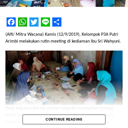
Facebook
WhatsApp
Twitter
Line
Share
(Alfi/ Mitra Wacana) Kamis (12/9/2019), Kelompok P3A Putri
Arimbi melakukan rutin meeting di kediaman Ibu Sri Wahyuni.
Pada kegiatan kali ini seluruh anggota membahas tentang
beberapa agenda yang akan datang dan kirap dusun serta
CONTINUE READING
jurnalisme warga, yang menghasilkan keputusan bahwa