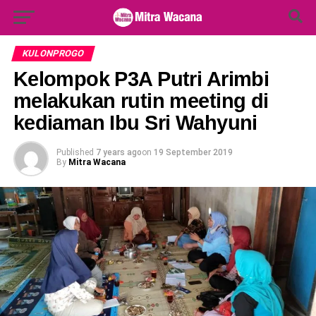
Search Button
Search
for:
KULONPROGO
Kelompok P3A Putri Arimbi
melakukan rutin meeting di
kediaman Ibu Sri Wahyuni
Published
7 years ago
on
19 September 2019
By
Mitra Wacana