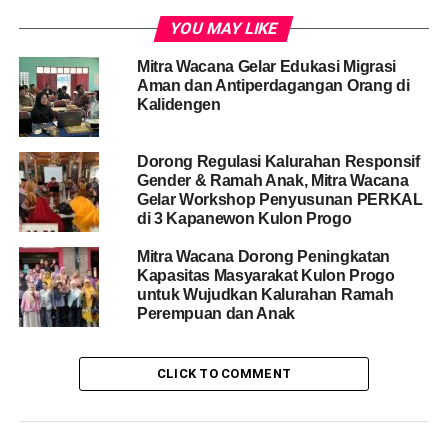
kelompok P3A Putri Arimbi akan turut serta dalam kirap dusun
dan jurnalisme warga, yang akan diadakan dikediaman Ibuu
YOU MAY LIKE
Dukuh Karang Patihan.
Mitra Wacana Gelar Edukasi Migrasi
Aman dan Antiperdagangan Orang di
Kalidengen
Dorong Regulasi Kalurahan Responsif
Gender & Ramah Anak, Mitra Wacana
Gelar Workshop Penyusunan PERKAL
di 3 Kapanewon Kulon Progo
Mitra Wacana Dorong Peningkatan
Kapasitas Masyarakat Kulon Progo
untuk Wujudkan Kalurahan Ramah
Perempuan dan Anak
Share this:
Facebook
X
CLICK TO COMMENT
Like this:
Loading...