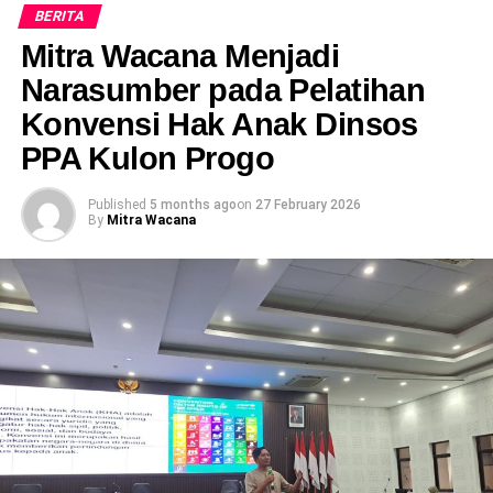
BERITA
Mitra Wacana Menjadi
RELATED TOPICS:
KULON PROGO
Narasumber pada Pelatihan
UP NEXT
Pertemuan Rutin P3A Anggun Rejo, Kalirejo
Konvensi Hak Anak Dinsos
Kokap
PPA Kulon Progo
DON'T MISS
Pertemuan Rutin P3A Tirtakemuning Desa
Published
5 months ago
on
27 February 2026
Tirtorahayu
By
Mitra Wacana