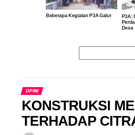
Beberapa Kegiatan P3A Galur
P3A; 
Perda
Desa
OPINI
KONSTRUKSI ME
TERHADAP CITR