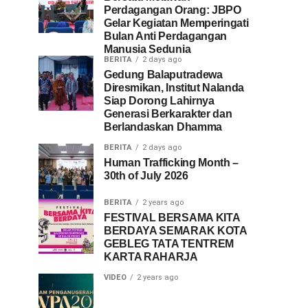
Perdagangan Orang: JBPO
Gelar Kegiatan Memperingati
Bulan Anti Perdagangan
Manusia Sedunia
BERITA
2 days ago
Gedung Balaputradewa
Diresmikan, Institut Nalanda
Siap Dorong Lahirnya
Generasi Berkarakter dan
Berlandaskan Dhamma
BERITA
2 days ago
Human Trafficking Month –
30th of July 2026
BERITA
2 years ago
FESTIVAL BERSAMA KITA
BERDAYA SEMARAK KOTA
GEBLEG TATA TENTREM
KARTA RAHARJA
VIDEO
2 years ago