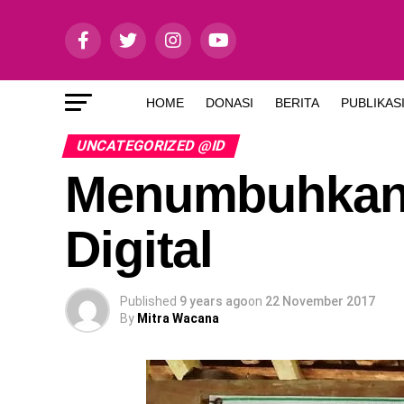
HOME
DONASI
BERITA
PUBLIKAS
UNCATEGORIZED @ID
Menumbuhkan 
Digital
Published
9 years ago
on
22 November 2017
By
Mitra Wacana