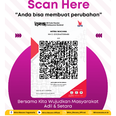
dan
amour propre
dari Jean-Jacques Rousseau. Menurut
Dalam ayat tersebut di atas jelas bahwa Allah menjamin
Rousseau, manusia memiliki dua cara dalam mencintai dan
rezeki setiap manusia, dilebihkan dari makhluq yang lain, ini
memandang diri sendiri. Pertama,
amour de soi
, yaitu cinta
bisa di artikan di jamin kemerdekaan, tidak bisa diperjual
diri yang lahir dari kebutuhan alami untuk hidup, berkembang,
belikan seperti halnya makhluq lain. Lalu bagaimana hukum
dan merasa cukup dengan diri sendiri. Dalam keadaan ini,
menjual manusia ? Ulama bersepakat hukumnya haram,
seseorang mengembangkan diri karena hal tersebut memang
karena kegiatan jual beli manusia ini, merendahkan martabat
bermanfaat bagi dirinya. Ia belajar untuk memahami sesuatu,
manusia, menyamakannya dengan barang, menjadikannya
bekerja demi kehidupan yang lebih baik, dan merasakan
obyek dengan menafikan hak-haknya dan pelakunya berdosa.
kepuasan yang berasal dari proses bertumbuh, bukan dari
pujian atau pengakuan orang lain.
Dari Abu Hurairah Radhiallahu ‘anhu dari Nabi Salallahu alaihi
wa salam bersabda: Allah Ta’ala berfirman: ” Tiga golongan
Sebaliknya,
amour propre
muncul ketika kita mulai menilai diri
yang aku adalah sengketa mereka dihari Qiamat; seorang
sendiri melalui pandangan orang lain. Rousseau tidak
yang bersumpah atas nama-Ku lalu ia tidak menepatinya, dan
menganggap kebutuhan akan pengakuan sosial sebagai
seseorang yang menjual manusia merdeka dan memakan
sesuatu yang sepenuhnya bersifat buruk. Sebagai makhluk
harganya, dan seseorang yang menyewa tenaga seorang
sosial, wajar bagi manusia untuk memiliki keinginan akan
pekerja kemudian ia selesaikan pekerjaan itu akan tetapi tidak
penghargaan dari sesamanya. Namun, kebahagiaan dan citra
membayar upahnya. Ibnu Najim berkata dalam Kitab Al
diri menjadi rapuh apabila keduanya senantiasa bergantung
Asybah wa Nadzoir pada qaidah yang ketujuh: ” Orang
pada pengakuan orang lain.