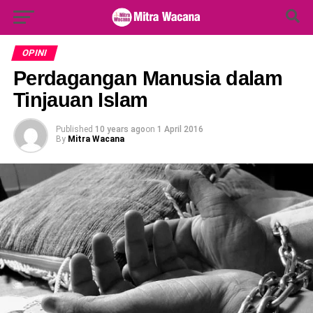
Search Button
Search
for:
OPINI
Perdagangan Manusia dalam
Tinjauan Islam
Published
10 years ago
on
1 April 2016
By
Mitra Wacana