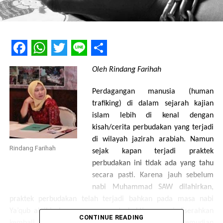
Facebook
WhatsApp
Twitter
Line
Share
Oleh Rindang Farihah
Perdagangan manusia (human
trafiking) di dalam sejarah kajian
islam lebih di kenal dengan
kisah/cerita perbudakan yang terjadi
di wilayah jazirah arabiah. Namun
Rindang Farihah
sejak kapan terjadi praktek
perbudakan ini tidak ada yang tahu
secara pasti. Karena jauh sebelum
nabi Muhammad SAW dilahirkan,
praktek perbudakan telah terjadi bahkan pada masa nabi
Ya’qub alaihisalam, orang yang terbukti mencuri diserahkan
CONTINUE READING
kembali kepada orang yang dicuri hartanya untuk kemudian