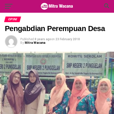
Search Button
Search
for:
OPINI
Pengabdian Perempuan Desa
Published
8 years ago
on
23 February 2018
By
Mitra Wacana