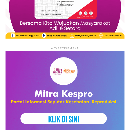
Memanfaatkan fisik sebagai objek untuk diekploitasi
sudah bukan menjadi rahasia umum lagi. Terlihat dari citra
perempuan yang digambarkan oleh tayangan iklan ataupun
acara program televisi. Kecantikan perempuan dijadikan
sebagai penghias tampilan dari suatu program acara. Dipoles
sedemikian rupa untuk mendapatkan tampilan yang cantik
ADVERTISEMENT
kemudian dikonsumsi oleh publik. Demi untuk mengedepankan
kepentingan media bahkan hak hak perempuan yang
seharusnya dimiliki mereka dikesampingkan oleh media .
Selain sebagai wadah informasi untuk masyarakat media
massa juga berfungsi sebagai hiburan.. Tayangan televisi yang
sampai saat ini menempati rating tertinggi yaitu dalam
kategori sinetron. Gambaran dalam tayangan tersebut banyak
yang melibatkan perempuan dengan menggambarkan posisi
perempuan selalu dibawah laki-laki. Tidak terlalu
memperhatikan pesan tersirat apa yang terkandung dalam
tayangan tersebut, masyarakat terus-menerus