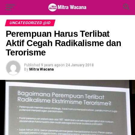
Search Button
Search
for:
UNCATEGORIZED @ID
Perempuan Harus Terlibat
Aktif Cegah Radikalisme dan
Terorisme
Published
9 years ago
on
24 January 2018
By
Mitra Wacana