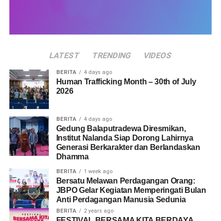
mengkonsumsinya seolah tayangan tersebut tidak memiliki
pesan yang bermasalah. Jika diperhatikan lebih lanjut banyak
sekali peran perempuan yang digambarkan dari sisi lemahnya
atau hanya melakukan pekerjaan domestik saja. Dengan
LATEST
TRENDING
VIDEOS
begitu apa yang disajikan oleh media akan tertanam difikiran
mereka sehingga menganggap pesan media massa sebagai
BERITA
4 days ago
realitas yang benar dan menjadi nilai yang kemudian
Human Trafficking Month – 30th of July
2026
diterapkan dalam kehidupan sehari-hari.
BERITA
4 days ago
Gedung Balaputradewa Diresmikan,
Kekuatan Media Massa Dalam Membentuk Citra
Institut Nalanda Siap Dorong Lahirnya
Generasi Berkarakter dan Berlandaskan
Perempuan
Dhamma
Media massa memiliki kemampuan dalam membentuk
BERITA
1 week ago
Bersatu Melawan Perdagangan Orang:
citra . Bermula dari gambaran atas kenyataan yang ada
JBPO Gelar Kegiatan Memperingati Bulan
dimasyarakat kemudian dikembangkan dengan menggunakan
Anti Perdagangan Manusia Sedunia
bahasa yang mengandung makna baru namun masih memiliki
BERITA
2 years ago
acuan terhadap fakta yang ada kemudian disajikan kepada
FESTIVAL BERSAMA KITA BERDAYA