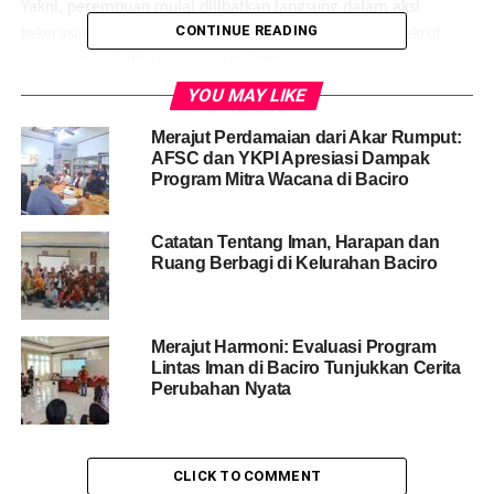
Yakni, perempuan mulai dilibatkan langsung dalam aksi
CONTINUE READING
kekerasan seperti sebagai pelaku bom bunuh diri, perekrut
pelaku, atau bahkan perancang bom.
YOU MAY LIKE
“Mereka secara sadar bergabung dengan kelompok RET. Ada
beberapa faktor yang memotivasi peran tersebut. Mulai dari
Merajut Perdamaian dari Akar Rumput:
AFSC dan YKPI Apresiasi Dampak
ekonomi, pernikahan, budaya, hingga agama,” kata Rindang
Program Mitra Wacana di Baciro
dalam seminar Pencegahan RET bagi Masyarakat Desa serta
Optimalisasi Peran Kelompok Perempuan di Gedung Kaca
kompleks Pemkab Kulonprogo, Selasa (23/1/2018).
Catatan Tentang Iman, Harapan dan
Ruang Berbagi di Kelurahan Baciro
Menurut Rindang, dalam sisi agama dan budaya, perempuan
di Indonesia cenderung diajarkan untuk taat dan mematuhi
lelaki dan dipandang sebagai pihak yang lemah sekaligus
Merajut Harmoni: Evaluasi Program
Lintas Iman di Baciro Tunjukkan Cerita
luwes.
Perubahan Nyata
Hal itu lalu menjadi setereotip yang berkembang di
masyarakat dan kemudian dilegitimasi oleh kaum perempuan
itu sendiri.
CLICK TO COMMENT